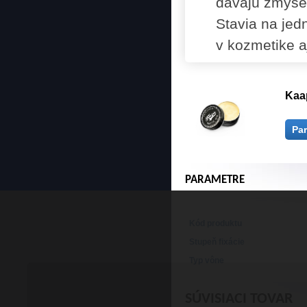
dávajú zmysel
Stavia na jed
v kozmetike a
Kaa
Pa
PARAMETRE
Kód produktu
Stupeň fixácie
Typ vône
SÚVISIACI TOVAR