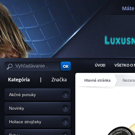
Máte
ÚVOD
VŠETKO O
Kategória
|
Značka
Hlavná stránka
Nezara
Akčné ponuky
Novinky
Holiace strojčeky