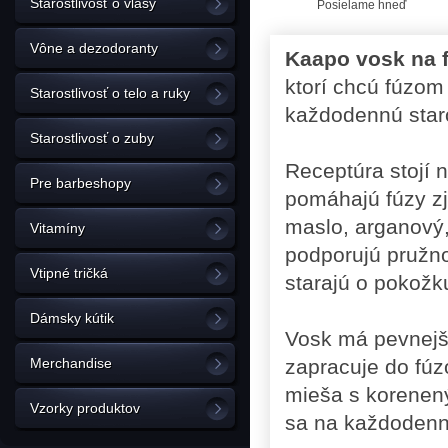
Starostlivosť o vlasy
Posielame hneď
Vône a dezodoranty
Kaapo vosk na 
ktorí chcú fúzom
Starostlivosť o telo a ruky
každodennú staro
Starostlivosť o zuby
Receptúra ​​stojí
Pre barbeshopy
pomáhajú fúzy zj
maslo, arganový,
Vitamíny
podporujú pružno
Vtipné tričká
starajú o pokožk
Dámsky kútik
Vosk má pevnejši
Merchandise
zapracuje do fúz
mieša s korenený
Vzorky produktov
sa na každodennú