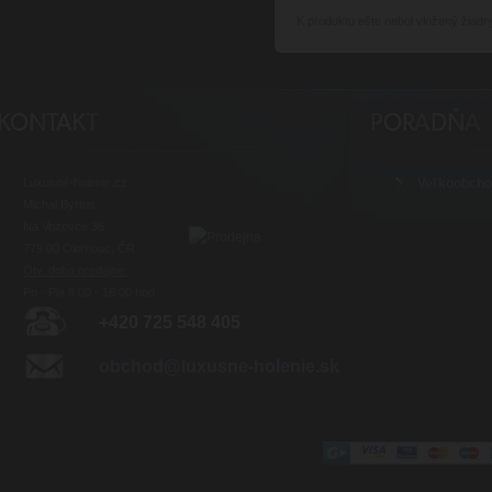
K produktu
ešte nebol vložený žiadn
Luxusné-holenie.cz
Veľkoobch
Michal Byrtus
Na Vozovce 36
779 00 Olomouc, ČR
Otv. doba predajne:
Po - Pia 8:00 - 16:00 hod.
+420 725 548 405
obchod@luxusne-holenie.sk