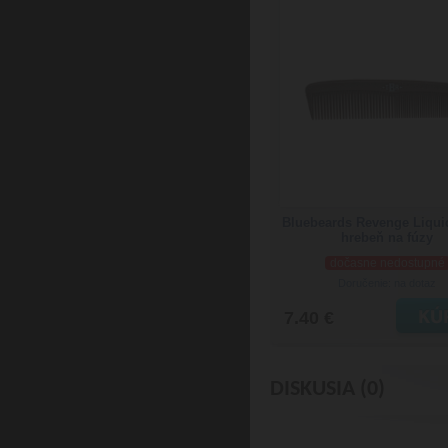
Bluebeards Revenge Liqu
hrebeň na fúzy
dočasne nedostupné
Doručenie: na dotaz
7.40 €
DISKUSIA (0)