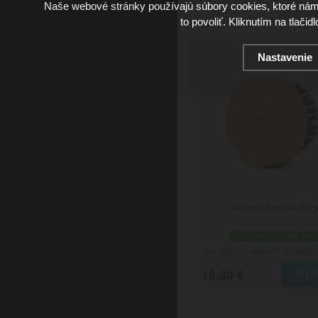
Naše webové stránky používajú súbory cookies, ktoré ná
to povoliť. Kliknutím na tlačid
Nastavenie
Noberu kefa na fúz
skladom viac než 5 ks
Doručenie: v piatok 07.08.2026
(
19.30 €