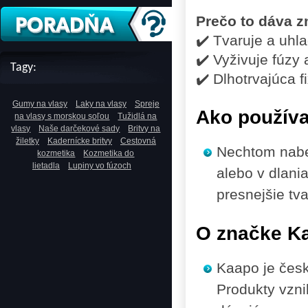
Prečo to dáva 
✔️ Tvaruje a uhl
✔️ Vyživuje fúzy
Tagy:
✔️ Dlhotrvajúca f
Gumy na vlasy
Laky na vlasy
Spreje
Ako použív
na vlasy s morskou soľou
Tužidlá na
vlasy
Naše darčekové sady
Britvy na
žiletky
Kadernícke britvy
Cestovná
Nechtom nabe
kozmetika
Kozmetika do
lietadla
Lupiny vo fúzoch
alebo v dlani
presnejšie tva
O značke K
Kaapo je česká
Produkty vzni