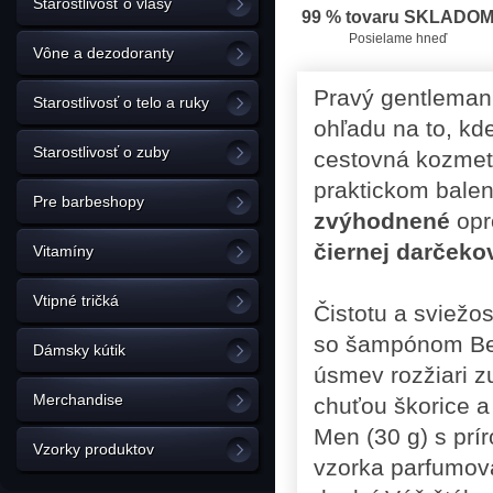
Starostlivosť o vlasy
99 % tovaru SKLADO
Posielame hneď
Vône a dezodoranty
Pravý gentleman s
Starostlivosť o telo a ruky
ohľadu na to, kd
Starostlivosť o zuby
cestovná kozmet
praktickom balen
Pre barbeshopy
zvýhodnené
opr
čiernej darčeko
Vitamíny
Vtipné tričká
Čistotu a sviežo
so šampónom Bevi
Dámsky kútik
úsmev rozžiari z
Merchandise
chuťou škorice a
Men (30 g) s pr
Vzorky produktov
vzorka parfumova