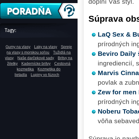
doplní Váš štýl.
Súprava ob
Tagy:
LaQ Sex & Bu
prírodných in
Gumy na vlasy
Laky na vlasy
Spreje
Beviro Daily
na vlasy s morskou soľou
Tužidlá na
vlasy
Naše darčekové sady
Britvy na
ingrediencií,
žiletky
Kadernícke britvy
Cestovná
kozmetika
Kozmetika do
Marvis Cinna
lietadla
Lupiny vo fúzoch
povlak a zubn
Zew for men 
prírodných ing
Noberu Tobac
vôňa sebave
Súprava je navrh