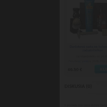
Darčeková sada na holen
začiatočníkov
na objednávku do 14 d
Doručenie: približne 20.08.2026
(
66.50 €
DISKUSIA (0)
K produktu
ešte nebol vložený žiadn