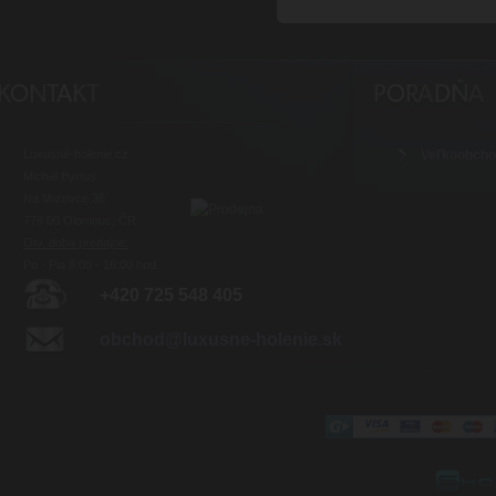
Luxusné-holenie.cz
Veľkoobch
Michal Byrtus
Na Vozovce 36
779 00 Olomouc, ČR
Otv. doba predajne:
Po - Pia 8:00 - 16:00 hod.
+420 725 548 405
obchod@luxusne-holenie.sk