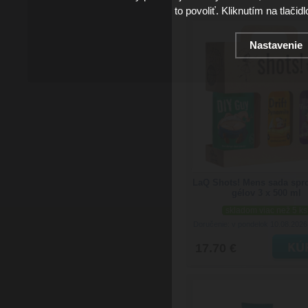
to povoliť. Kliknutím na tlačid
Nastavenie
LaQ Shots! Mens sada spr
gélov 3 x 500 ml
skladom viac než 5 ks
Doručenie: v pondelok 10.08.202
17.70 €