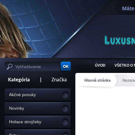
Máte
ÚVOD
VŠETKO O
Kategória
|
Značka
Hlavná stránka
Nezara
Akčné ponuky
Novinky
Holiace strojčeky