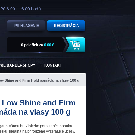
 Pá 8:00 - 16:00 hod.)
PRIHLÁSENIE
REGISTRÁCIA
0 položiek
za
0.00 €
PRE BARBERSHOPY
KONTAKT
w Shine and Firm Hold pomáda na vlasy 100 g
 Low Shine and Firm
áda na vlasy 100 g
an s vôňou brazílskeho pomaranča ponúka
esku. Ideálna na prirodzene vyzerajúce účesy,