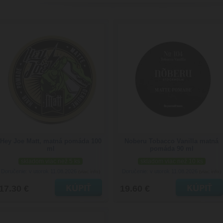
Hey Joe Matt, matná pomáda 100
Noberu Tobacco Vanilla matná
ml
pomáda 90 ml
skladom viac než 5 ks
skladom viac než 10 ks
Doručenie: v utorok 11.08.2026
Doručenie: v utorok 11.08.2026
(viac info)
(viac info)
17.30 €
19.60 €