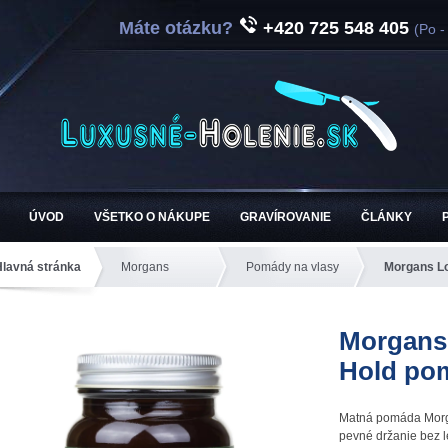
Máte otázku?
+420 725 548 405
(Po -
ÚVOD
VŠETKO O NÁKUPE
GRAVÍROVANIE
ČLÁNKY
Hlavná stránka
Morgans
Pomády na vlasy
Morgans Lo
Morgans
Hold pom
Matná pomáda Morg
pevné držanie bez l