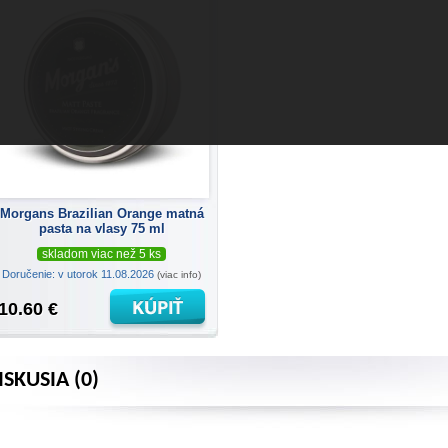
Morgans Brazilian Orange matná
pasta na vlasy 75 ml
skladom viac než 5 ks
Doručenie: v utorok 11.08.2026
(viac info)
10.60 €
ISKUSIA (0)