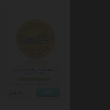
Dapper Dan Matt Paste, matná
pasta 100 ml
skladom viac než 5 ks
Doručenie: v utorok 11.08.2026
(viac info)
11.80 €