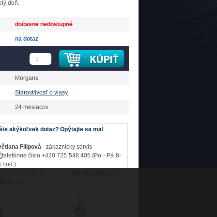
elý deň.
dočasne nedostupné
na dotaz
Morgans
Starostlivosť o vlasy
24 mesiacov
te akýkoľvek dotaz? Opýtajte sa ma!
ětlana Filipová
- zákaznícky servis
+420 725 548 405 (Po - Pá 8-
 hod.)
obchod@luxusne-
lenie.sk