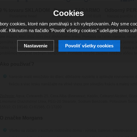
9 % tovaru SKLADOM
Doprava ZADARMO
Odborný PE
Cookies
Posielame hneď
Pri objednávke nad 100 EUR
Naozaj pomôže s
ory cookies, ktoré nám pomáhajú s ich vylepšovaním. Aby sme coo
oliť. Kliknutím na tlačidlo "Povoliť všetky cookies" udeľujete tento súh
Matná pomáda (100 g) v retro štýle od Morgans s nízkym leskom a pevnou fixáciou
pre mužov, ktorí chcú účes bez zbytočného lesku. Pomáda sa ľahko nanáša, nezať
pomáha vytvárať prirodzene vyzerajúce účesy s výraznou textúrou. Vďaka jemnej k
Nastavenie
Povoliť všetky cookies
ľahko rozotiera a dobre tvaruje účes. Je vhodný pre krátke aj stredne dlhé vlasy a
problémov vymývať bežným šampónom. Pomáda navyše zaujme sviežou vôňou br
Ako používať?
Naneste malé množstvo do dlaní, dôkladne rozotrite a aplikujte rovnomerne d
fixáciu a viac lesku nanášajte na vlhké vlasy, pre silnejšiu fixáciu a matný vz
Zloženie:
Aqua, Ceteareth-25, Cera Alba (Beeswax), Kaolin, Cetearyl Alcohol, Gly
Limonene Diazolidinyl Urea, PEG-20 Stearate, Sodium Benzoate, Potassium Sorbate, L
15510, CI 19140, CI 61565, CI 17200
O značke Morgans
Všetko sa začalo v kuchyni rodinného domu - výroba, balenie, etiketovanie a di