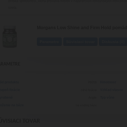
britská spoločnosť, ktorá predáva nielen v najdrahších londýnskych holičstvác
sveta.
Morgans Low Shine and Firm Hold pomáda
Parametre
Súvisiaci tovar
Diskusia (0)
ARAMETRE
ód produktu
Hmotnosť
P6056
tupeň fixácie
Vzhľad vlasov
silná fixácia
yrobené
Typ vône
Anglie
loženie na báze
na vodnej báze
ÚVISIACI TOVAR