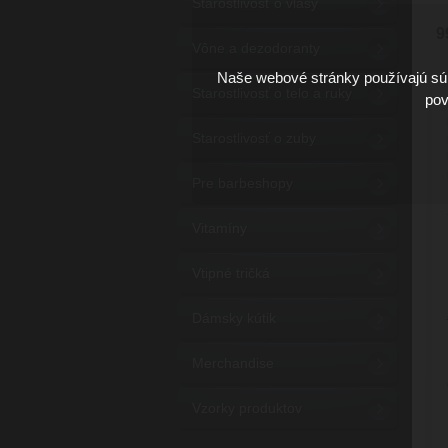
Starostlivosť o vlasy
9
Vône a dezodoranty
Naše webové stránky používajú súb
Starostlivosť o telo a ruky
pov
Starostlivosť o zuby
Pre barbeshopy
Vitamíny
Vtipné tričká
Dámsky kútik
Merchandise
Vzorky produktov