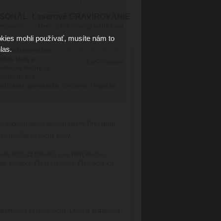
RSONÁL
Laserové GRAVÍROVÁNIE
 výberom
Meno alebo monogram na tovar
kies mohli používať, musíte nám to
las.
 je ideálnou voľbou
ažuje vlasy a
0.0/5 (0 hlasov)
rémovej textúre sa
 možno ho bez
azílskeho pomaranča.
Vyrobené v Anglicku.
o suchých alebo vlhkých vlasov. Pre ľahšiu
hľad použite na suché vlasy.
cerin, PEG-12 Dimethicone, PVP, Parfum,
inalool, Citral, Geraniol, Citric Acid, CI
stribúcia sa robili ručne. Dnes je to tradičná