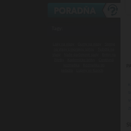
Tagy:
Laky na vlasy
Gumy na vlasy
Spreje
na vlasy s morskou soľou
Tužidlá na
vlasy
Naše darčekové sady
Britvy na
žiletky
Kadernícke britvy
Cestovná
kozmetika
Kozmetika do
P
lietadla
Lupiny vo fúzoch
K
S
V
Z
S