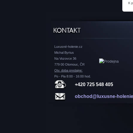
K 
Luxusné-holenie.cz
Michal Byrtus
Na Vozovce 36
779 00 Olomouc, ČR
Otv. doba predajne:
Po - Pia 8:00 - 16:00 hod.
+420 725 548 405
obchod@luxusne-holenie