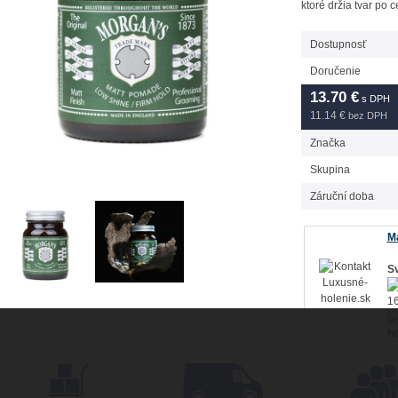
ktoré držia tvar po c
Dostupnosť
Doručenie
13.70
€
s DPH
11.14 €
bez DPH
Značka
Skupina
Záruční doba
Má
Sv
16
ho