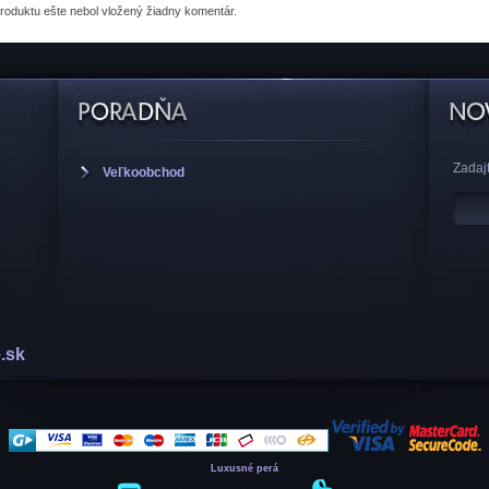
produktu
ešte nebol vložený žiadny komentár.
Zadajt
Veľkoobchod
.sk
Luxusné perá