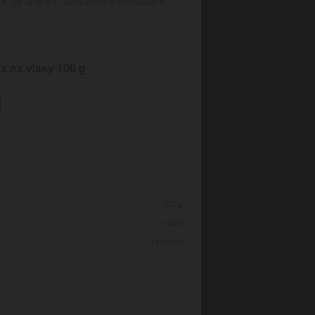
h, ale aj vo viac ako päťdesiatich krajinách
 na vlasy 100 g
100
g
matný
citrusová