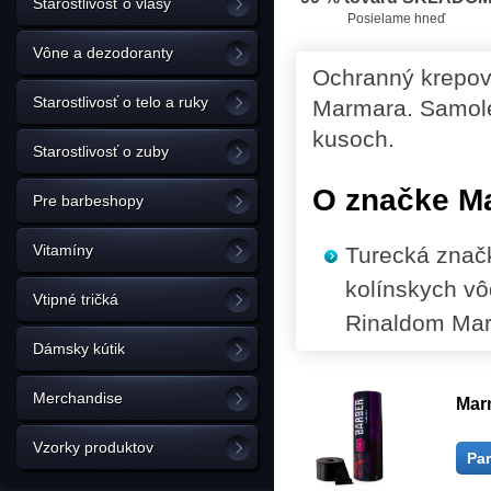
Starostlivosť o vlasy
Posielame hneď
Vône a dezodoranty
Ochranný krepový
Starostlivosť o telo a ruky
Marmara. Samole
kusoch.
Starostlivosť o zuby
O značke M
Pre barbeshopy
Vitamíny
Turecká značk
kolínskych vô
Vtipné tričká
Rinaldom Ma
Dámsky kútik
Merchandise
Marm
Vzorky produktov
Pa