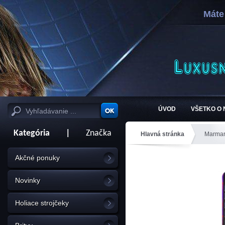
Máte
ÚVOD
VŠETKO O
Kategória
|
Značka
Hlavná stránka
Marmar
Akčné ponuky
Novinky
Holiace strojčeky