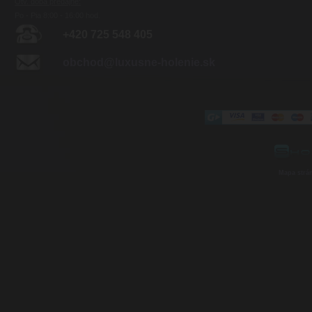
Otv. doba predajne:
Po - Pia 8:00 - 16:00 hod.
+420 725 548 405
obchod@luxusne-holenie.sk
Mapa strá