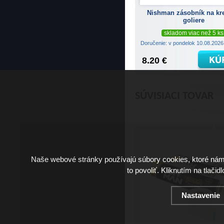
Nishman zásobník na kr
goliere
skladom viac než 5 ks
Doručenie: v pondelok 10.08.202
8.20 €
SÚVISIACI TOVAR
Naše webové stránky používajú súbory cookies, ktoré ná
to povoliť. Kliknutím na tlačid
Nastavenie