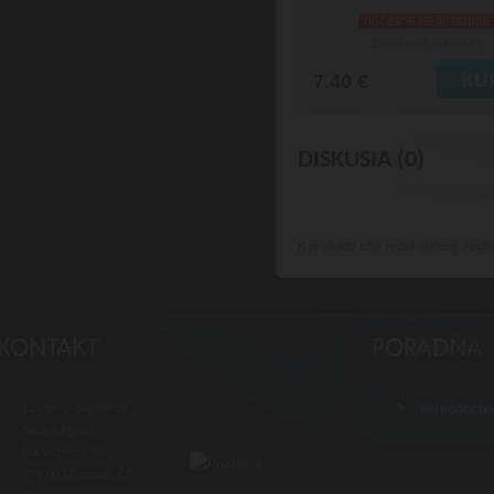
dočasne nedostupné
Doručenie: na dotaz
7.40 €
DISKUSIA (0)
K produktu
ešte nebol vložený žiadn
Luxusné-holenie.cz
Veľkoobch
Michal Byrtus
Na Vozovce 36
779 00 Olomouc, ČR