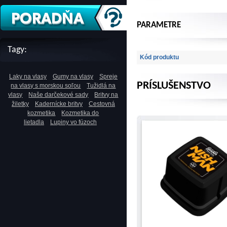
PARAMETRE
Tagy:
Kód produktu
Laky na vlasy
Gumy na vlasy
Spreje
PRÍSLUŠENSTVO
na vlasy s morskou soľou
Tužidlá na
vlasy
Naše darčekové sady
Britvy na
žiletky
Kadernícke britvy
Cestovná
kozmetika
Kozmetika do
lietadla
Lupiny vo fúzoch