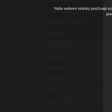
Starostlivosť o vlasy
9
Naše webové stránky používajú súb
Vône a dezodoranty
pov
Starostlivosť o telo a ruky
Starostlivosť o zuby
Pre barbeshopy
Vitamíny
Vtipné tričká
Dámsky kútik
Merchandise
Vzorky produktov