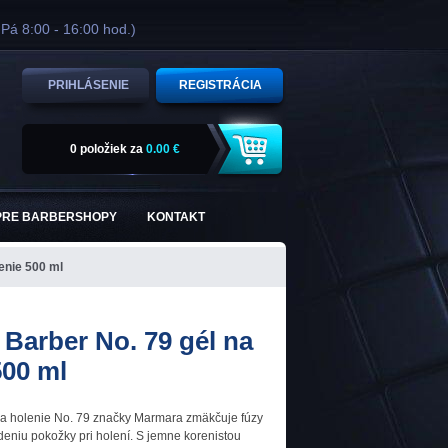
 Pá 8:00 - 16:00 hod.)
PRIHLÁSENIE
REGISTRÁCIA
0 položiek
za
0.00 €
PRE BARBERSHOPY
KONTAKT
enie 500 ml
Barber No. 79 gél na
500 ml
na holenie No. 79 značky Marmara zmäkčuje fúzy
eniu pokožky pri holení. S jemne korenistou