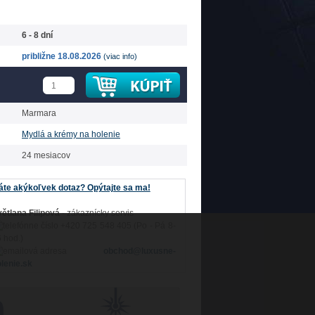
6 - 8 dní
približne 18.08.2026
(viac info)
Marmara
Mydlá a krémy na holenie
24 mesiacov
te akýkoľvek dotaz? Opýtajte sa ma!
ětlana Filipová
- zákaznícky servis
+420 725 548 405 (Po - Pá 8-
 hod.)
obchod@luxusne-
lenie.sk