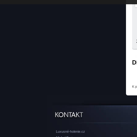
D
K 
Luxusné-holenie.cz