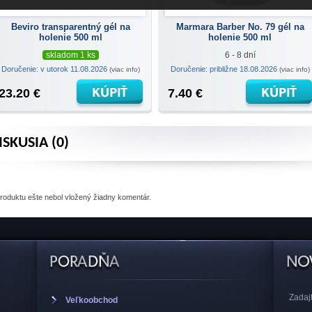
Beviro transparentný gél na
Marmara Barber No. 79 gél na
holenie 500 ml
holenie 500 ml
skladom 1 ks
6 - 8 dní
Doručenie: v utorok 11.08.2026
Doručenie: približne 18.08.2026
(viac info)
(viac info)
23.20 €
7.40 €
ISKUSIA (0)
produktu
ešte nebol vložený žiadny komentár.
Zadajt
Veľkoobchod