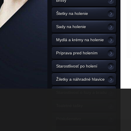
Britvy
Štetky na holenie
Sady na holenie
Mydlá a krémy na holenie
Príprava pred holením
Starostlivosť po holení
Žiletky a náhradné hlavice
Starostlivosť o fúzy a bradu
Toaletné tašky
Príslušenstvo