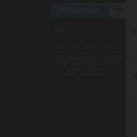
Tagy:
P
Gumy na vlasy
Laky na vlasy
Spreje
K
na vlasy s morskou soľou
Tužidlá na
vlasy
Naše darčekové sady
Britvy na
V
žiletky
Kadernícke britvy
Cestovná
kozmetika
Kozmetika do
lietadla
Lupiny vo fúzoch
S