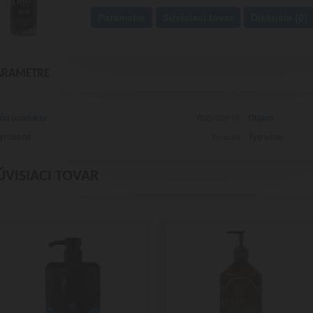
Parametre
Súvisiaci tovar
Diskusia (0)
ARAMETRE
ód produktu
Objem
BSG-500-79
yrobené
Typ vône
Turecko
ÚVISIACI TOVAR