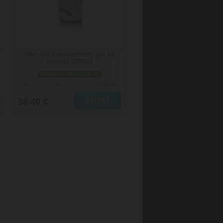
Hey Joe transparentný gél na
holenie 1000ml
skladom viac než 5 ks
Doručenie: v utorok 11.08.2026
(viac info)
39.40 €