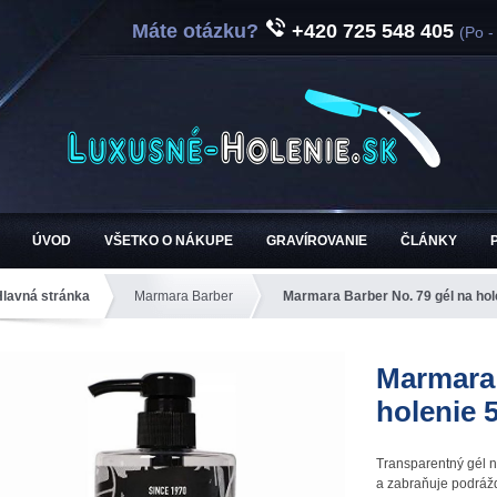
Máte otázku?
+420 725 548 405
(Po -
ÚVOD
VŠETKO O NÁKUPE
GRAVÍROVANIE
ČLÁNKY
Hlavná stránka
Marmara Barber
Marmara Barber No. 79 gél na hol
Marmara 
holenie 
Transparentný gél 
a zabraňuje podrážd