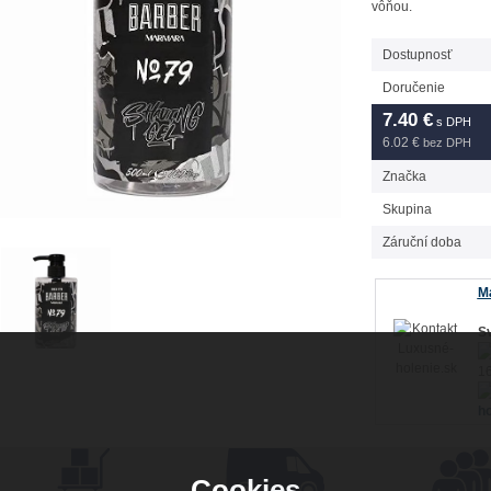
vôňou.
Dostupnosť
Doručenie
7.40
€
s DPH
6.02 €
bez DPH
Značka
Skupina
Záruční doba
Má
Sv
16
ho
Cookies