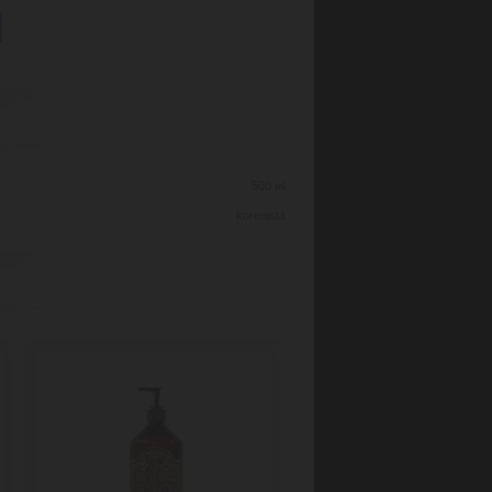
500
ml
korenistá