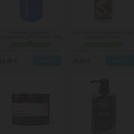
Nishman Energizing
Hey Joe Fresh transparentný gél
transparentný gél na holenie 1000
na holenie 1000ml
ml
skladom viac než 5 ks
skladom viac než 5 ks
Doručenie: v utorok 11.08.2026
Doručenie: v utorok 11.08.2026
(viac info)
(viac info)
11.40 €
39.40 €