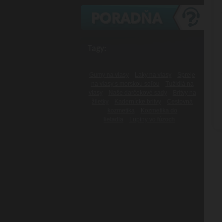
Tagy:
Gumy na vlasy
Laky na vlasy
Spreje
na vlasy s morskou soľou
Tužidlá na
vlasy
Naše darčekové sady
Britvy na
žiletky
Kadernícke britvy
Cestovná
kozmetika
Kozmetika do
lietadla
Lupiny vo fúzoch