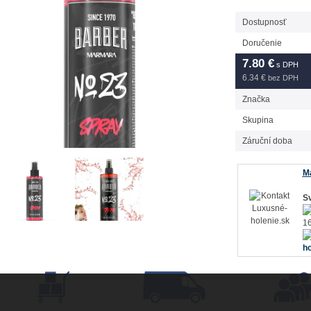
Dostupnosť
Doručenie
7.80
€
s DPH
6.34 €
bez DPH
Značka
Skupina
Záruční doba
Má
Sv
16
ho