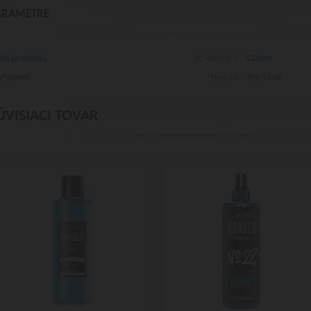
ARAMETRE
ód produktu
Objem
BC-400-23-S
yrobené
Typ vône
Turecko
ÚVISIACI TOVAR