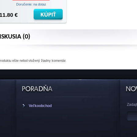
Doručenie: na dotaz
11.80 €
ISKUSIA (0)
produktu
ešte nebol vložený žiadny komentár.
Zadajt
Veľkoobchod