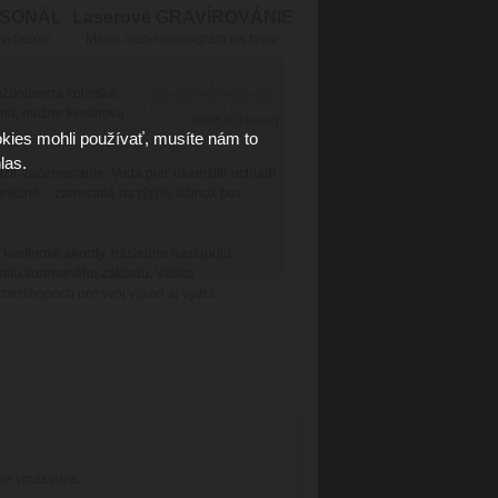
RSONÁL
Laserové GRAVÍROVÁNIE
 výberom
Meno alebo monogram na tovar
každodenná kolínska
anú, mužne kvetinovú
0.0/5 (0 hlasov)
kies mohli používať, musíte nám to
las.
dziť začervenanie. Voda pleť okamžite ochladí
 funkčné – zamerané na rýchly účinok bez
é kvetinové akordy, následne nastupujú
zemito koreneného základu. Vďaka
rbershopoch pre svoj výkon aj výdrž.
ne vmasírujte.