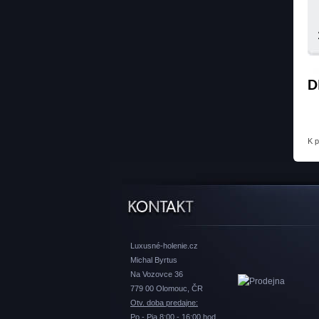
D
K 
Luxusné-holenie.cz
Michal Byrtus
Na Vozovce 36
779 00 Olomouc, ČR
Otv. doba predajne:
Po - Pia 8:00 - 16:00 hod.