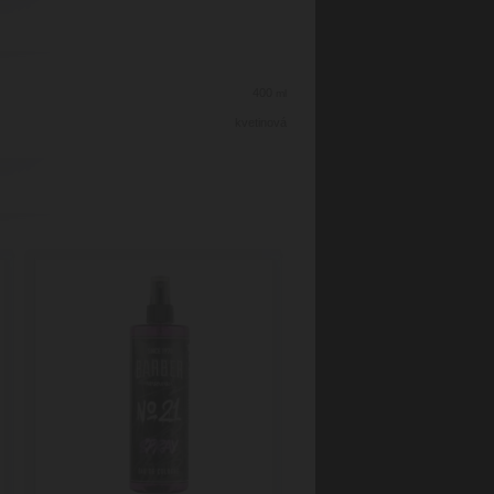
400
ml
kvetinová