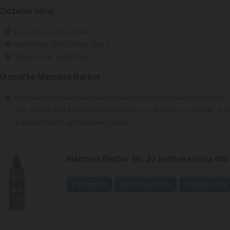
Zloženie vône
Hlava
citrus, lotosové kvety
Srdce
tmavé pižmo, čierne ríbezle
Základ
vavrín, zemité tóny
O značke Marmara Barber
Marmara Barber je turecká značka s pevnými koreňmi v tradičnom holičstve. 
vôňu a praktickosť pre každodenné použitie aj profesionálnu prevádzku. Typi
a charakteristická barbershopová aróma.
Marmara Barber No. 23 kolínska voda 400
Parametre
Súvisiaci tovar
Diskusia (0)