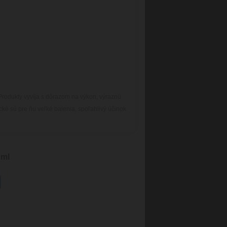
Produkty vyvíja s dôrazom na výkon, výraznú
cké sú pre ňu veľké balenia, spoľahlivý účinok
 ml