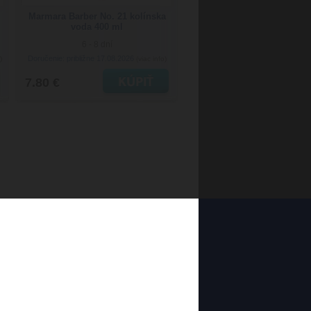
Marmara Barber No. 21 kolínska
voda 400 ml
6 - 8 dní
Doručenie: približne 17.08.2026
)
(viac info)
7.80 €