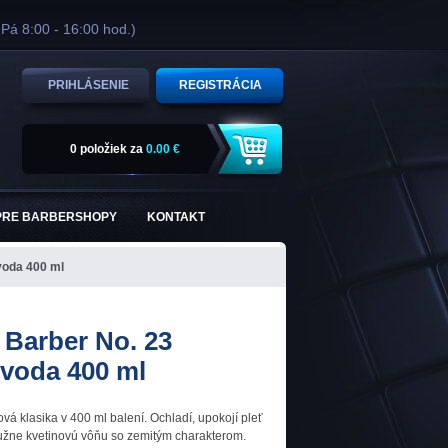
 Pá 8:00 - 16:00 hod.)
PRIHLÁSENIE
REGISTRÁCIA
0 položiek
za
0.00 €
PRE BARBERSHOPY
KONTAKT
voda 400 ml
Barber No. 23
 voda 400 ml
vá klasika v 400 ml balení. Ochladí, upokojí pleť
užne kvetinovú vôňu so zemitým charakterom.