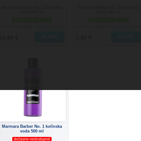
Marmara Barber No. 2 kolínska
Marmara Barber No. 22 kolínska
voda 500 ml
voda 400 ml
skladom viac než 5 ks
skladom viac než 5 ks
Doručenie: v pondelok 10.08.2026
Doručenie: v pondelok 10.08.2026
(viac info)
(viac info
11.80 €
7.80 €
Marmara Barber No. 1 kolínska
voda 500 ml
dočasne nedostupné