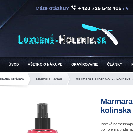
Máte otázku?
+420 725 548 405
(Po -
ÚVOD
VŠETKO O NÁKUPE
GRAVÍROVANIE
ČLÁNKY
Hlavná stránka
Marmara Barber
Marmara Barber No. 23 kolínska 
Marmara 
kolínska
Poctivá barbershopo
po holení a pridá m