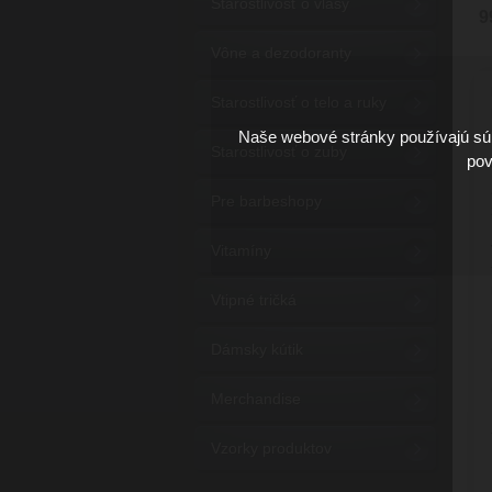
Starostlivosť o vlasy
9
Vône a dezodoranty
Starostlivosť o telo a ruky
Naše webové stránky používajú súb
Starostlivosť o zuby
pov
Pre barbeshopy
Vitamíny
Vtipné tričká
Dámsky kútik
Merchandise
Vzorky produktov