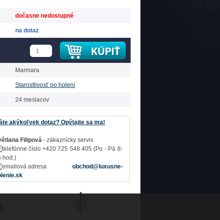
dočasne nedostupné
na dotaz
Marmara
Starostlivosť po holení
24 mesiacov
te akýkoľvek dotaz? Opýtajte sa ma!
ětlana Filipová
- zákaznícky servis
+420 725 548 405 (Po - Pá 8-
 hod.)
obchod@luxusne-
lenie.sk