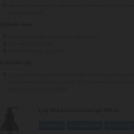
Naberte do dlane, napeňte na vlhkej pokožke a opláchnite. Vhodný aj na hol
nehovorte nám detaily.
Zloženie vône
Hlava
bergamot, čierne ríbezle, ananás, kvet pomaranča
Srdce
pačuli, jazmín, byliny
Základ
dubový mach, pižmo, ambra
O značke LaQ
LaQ je poľská značka, ktorá kombinuje prírodné a vegánske zloženie s hravý
nielen perfektne fungovať, ale aj pobaviť – či už svojimi etiketami, alebo jed
každého, kto berie život s ľahkosťou.
LaQ Wild Boar sprchový gél 300 ml
Parametre
Súvisiaci tovar
Diskusia (0)