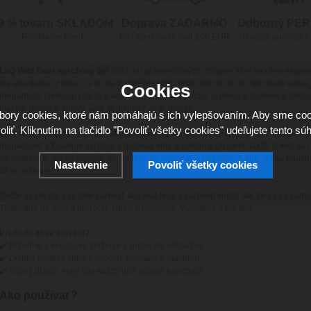
9 % tovaru SKLADOM
Doprava ZADARMO
Odborný PE
Posielame hneď
Pri objednávke nad 100 EUR
Naozaj pomôže s
LaQ Wild Boar sprchový gél
(300 ml) je pre všetkých chlapov, ktorí sa ráno nepre
ale ako diviaci z lesa – a sú na to náležite hrdí. Tento gél nie je len sprchová rutina
Cookies
bergamotu, čiernych ríbezlí a ananásu, srdcom z pačuli, jazmínu a byliniek a zák
machu, pižma a ambry. Znie to divoko? Je to divoké.
ory cookies, ktoré nám pomáhajú s ich vylepšovaním. Aby sme coo
oliť. Kliknutím na tlačidlo "Povoliť všetky cookies" udeľujete tento súh
Wild Boar vás zbaví všetkých stôp po civilizácii a nechá vás čisté, svieže a pripra
domácnosť. Obsahuje výťažok z dubovej kôry a rastlinný glycerín, takže aj keď sa 
vo vnútri je to jemný chlapík, čo vie, ako sa postarať o pokožku. A áno, dá sa použiť 
Nastavenie
Povoliť všetky cookies
už je vaša vec.
Takže ak chcete v sprche zarevať ako kráľ lesa a zároveň voňať tak, že sa za vami o
Testované na dvoch mužoch. 100% úspešnosť. Vyrobené v Poľsku.
Prečo to dáva zmysel?
✔️ Prírodné a vegánske zloženie s dubovým extraktom
✔️ Divoká pánska vôňa s ovocím, bylinami a machom
✔️ Vtipný dizajn, ktorý vás každý deň pobaví a prebudí
Ako používať?