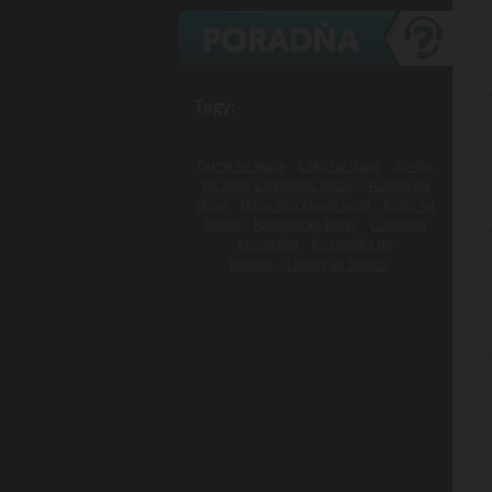
Tagy:
Gumy na vlasy
Laky na vlasy
Spreje
na vlasy s morskou soľou
Tužidlá na
vlasy
Naše darčekové sady
Britvy na
žiletky
Kadernícke britvy
Cestovná
kozmetika
Kozmetika do
lietadla
Lupiny vo fúzoch