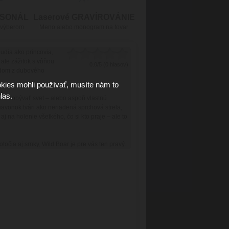
RSONÁL
Laserové GRAVÍROVÁNIE
 výberom
Meno alebo monogram na tovar
budia ako princovia,
, ale zážitok s vôňou
0.0/5 (0 hlasov)
ladom z dubového
kies mohli používať, musíte nám to
las.
vené dobývať svet – alebo aspoň vlastnú
navonok tvári ako neriadená sprchová strela,
aj na holenie všetkého, čo si kto praje – ale to
točia aj srnky, Wild Boar je pre vás ten pravý.