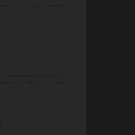
enie všetkého, čo považujete za vhodné – ale
m a vtipným prístupom. Ich produkty vedia
inečnými vôňami. Prirodzená starostlivosť pre