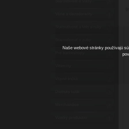
Starostlivosť o vlasy
9
Vône a dezodoranty
Starostlivosť o telo a ruky
Starostlivosť o zuby
Naše webové stránky používajú súb
Pre barbeshopy
pov
Vitamíny
Vtipné tričká
Dámsky kútik
Merchandise
Vzorky produktov