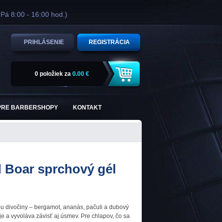
 Pá 8:00 - 16:00 hod.)
PRIHLÁSENIE
REGISTRÁCIA
0 položiek
za
0.00 €
PRE BARBERSHOPY
KONTAKT
 Boar sprchový gél
u divočiny – bergamot, ananás, pačuli a dubový
je a vyvoláva závisť aj úsmev. Pre chlapov, čo sa