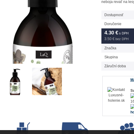
neboja revať na lesy
Dostupnosť
Doručenie
4.30
€
s DPH
3.50 €
bez DPH
Značka
Skupina
Záruční doba
Má
Sv
16
ho