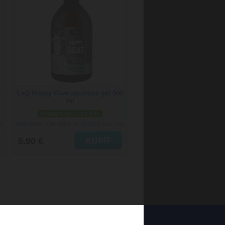
0
LaQ Hoppy Goat sprchový gél 500
ml
skladom viac než 5 ks
Doručenie: v pondelok 10.08.2026
)
(viac info)
5.90 €