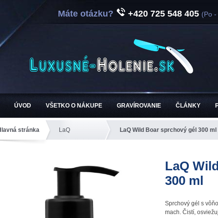
Máte otázku?
+420 725 548 405
(Po -
ÚVOD
VŠETKO O NÁKUPE
GRAVÍROVANIE
ČLÁNKY
Hlavná stránka
LaQ
LaQ Wild Boar sprchový gél 300 ml
LaQ Wild
300 ml
Sprchový gél s vôňo
mach. Čistí, osviežu