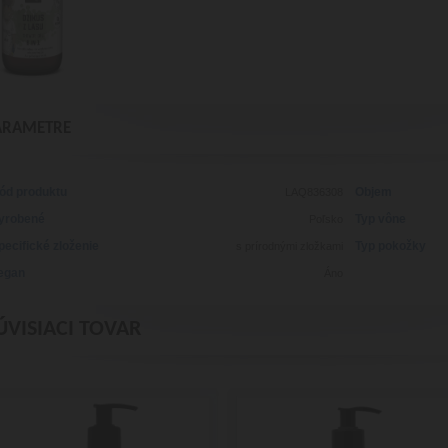
ARAMETRE
ód produktu
Objem
LAQ836308
yrobené
Typ vône
Poľsko
pecifické zloženie
Typ pokožky
s prírodnými zložkami
egan
Áno
ÚVISIACI TOVAR