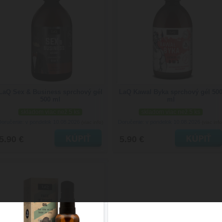
LaQ Sex & Business sprchový gél
LaQ Kawal Byka sprchový gél 50
500 ml
ml
skladom viac než 5 ks
skladom viac než 5 ks
Doručenie: v pondelok 10.08.2026
Doručenie: v pondelok 10.08.2026
(viac info)
(viac info
5.90 €
5.90 €