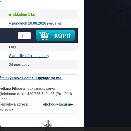
.
skladom 1 ks
v pondelok 10.08.2026
(viac info)
LaQ
Starostlivosť o telo a ruky
24 mesiacov
te akýkoľvek dotaz? Opýtajte sa ma!
ětlana Filipová
- zákaznícky servis
+420 725 548 405 (Po - Pá 8-
 hod.)
obchod@luxusne-
lenie.sk