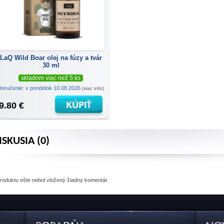
LaQ Wild Boar olej na fúzy a tvár
30 ml
skladom viac než 5 ks
Doručenie: v pondelok 10.08.2026
(viac info)
9.80 €
ISKUSIA (0)
produktu
ešte nebol vložený žiadny komentár.