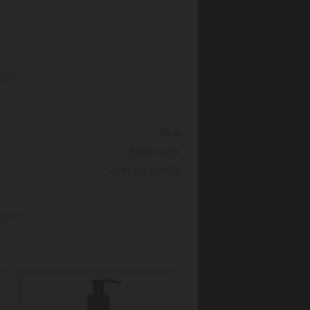
300
ml
drevito-ovocná
všetky typy pokožky