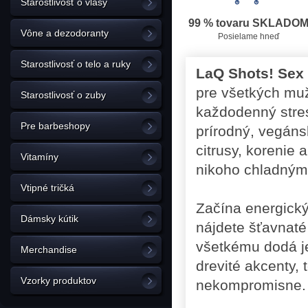
Starostlivosť o vlasy
99 % tovaru SKLADO
Vône a dezodoranty
Posielame hneď
Starostlivosť o telo a ruky
LaQ Shots! Sex
pre všetkých mužo
Starostlivosť o zuby
každodenný stres 
Pre barbeshopy
prírodný, vegáns
citrusy, korenie
Vitamíny
nikoho chladným
Vtipné tričká
Začína energický
Dámsky kútik
nájdete šťavnaté 
všetkému dodá je
Merchandise
drevité akcenty, 
Vzorky produktov
nekompromisne.