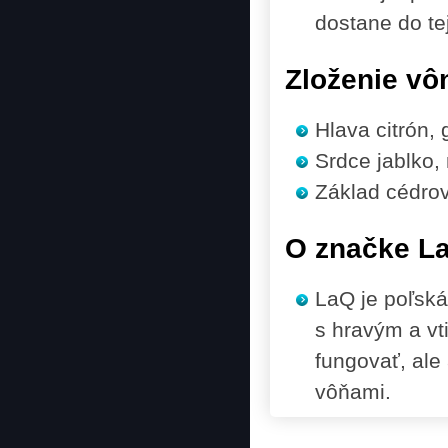
dostane do te
Zloženie vô
Hlava
citrón, 
Srdce
jablko,
Základ
cédrov
O značke L
LaQ je poľská
s hravým a vt
fungovať, ale 
vôňami.