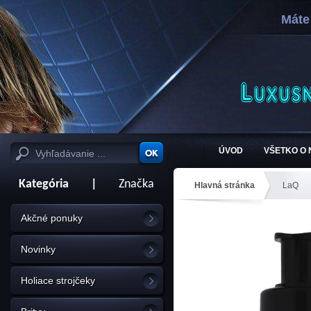
Máte
ÚVOD
VŠETKO O
Kategória
|
Značka
Hlavná stránka
LaQ
Akčné ponuky
Novinky
Holiace strojčeky