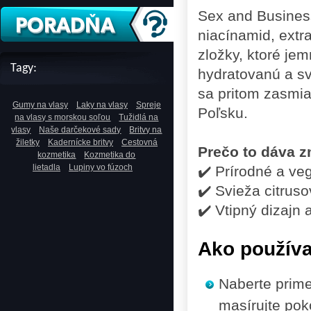
Sex and Business 
niacínamid, extr
zložky, ktoré je
Tagy:
hydratovanú a svi
sa pritom zasmia
Gumy na vlasy
Laky na vlasy
Spreje
Poľsku.
na vlasy s morskou soľou
Tužidlá na
vlasy
Naše darčekové sady
Britvy na
žiletky
Kadernícke britvy
Cestovná
Prečo to dáva 
kozmetika
Kozmetika do
lietadla
Lupiny vo fúzoch
✔️ Prírodné a ve
✔️ Svieža citrus
✔️ Vtipný dizajn 
Ako použív
Naberte prime
masírujte poko