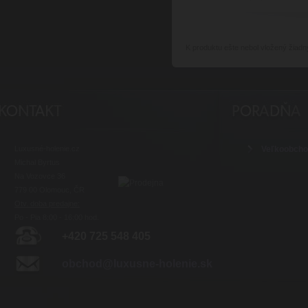
K produktu
ešte nebol vložený žiadn
Luxusné-holenie.cz
Veľkoobch
Michal Byrtus
Na Vozovce 36
779 00 Olomouc, ČR
Otv. doba predajne:
Po - Pia 8:00 - 16:00 hod.
+420 725 548 405
obchod@luxusne-holenie.sk