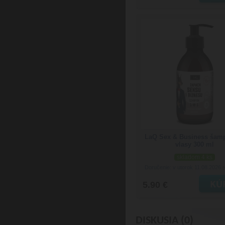
LaQ Sex & Business šam
vlasy 300 ml
skladom 4 ks
Doručenie: v utorok 11.08.2026
(
5.90 €
DISKUSIA (0)