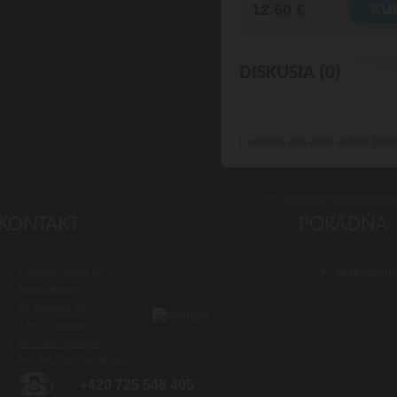
12.60 €
DISKUSIA (0)
K produktu
ešte nebol vložený žiadn
Luxusné-holenie.cz
Veľkoobch
Michal Byrtus
Na Vozovce 36
779 00 Olomouc, ČR
Otv. doba predajne:
Po - Pia 8:00 - 16:00 hod.
+420 725 548 405