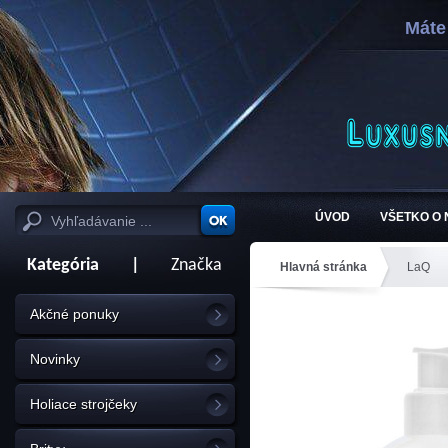
Máte
ÚVOD
VŠETKO O
Kategória
|
Značka
Hlavná stránka
LaQ
Akčné ponuky
Novinky
Holiace strojčeky