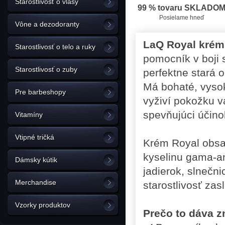
Starostlivosť o vlasy
99 % tovaru SKLADO
Posielame hneď
Vône a dezodoranty
LaQ Royal krém 
Starostlivosť o telo a ruky
pomocník v boji 
Starostlivosť o zuby
perfektne stará 
Má bohaté, vyso
Pre barbeshopy
vyživí pokožku v
spevňujúci účino
Vitamíny
Vtipné tričká
Krém Royal obsah
kyselinu gama-a
Dámsky kútik
jadierok, slnečni
Merchandise
starostlivosť zas
Vzorky produktov
Prečo to dáva 