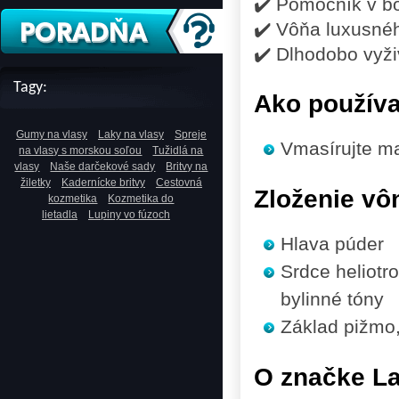
✔️ Pomocník v bo
✔️ Vôňa luxusnéh
✔️ Dlhodobo vyž
Tagy:
Ako použív
Gumy na vlasy
Laky na vlasy
Spreje
Vmasírujte ma
na vlasy s morskou soľou
Tužidlá na
vlasy
Naše darčekové sady
Britvy na
žiletky
Kadernícke britvy
Cestovná
Zloženie vô
kozmetika
Kozmetika do
lietadla
Lupiny vo fúzoch
Hlava
púder
Srdce
heliotro
bylinné tóny
Základ
pižmo, 
O značke L