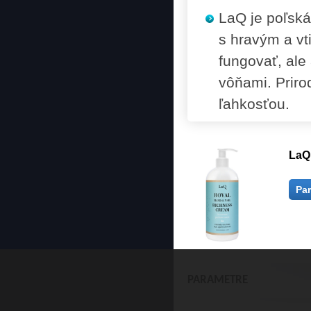
LaQ je poľská
s hravým a vt
fungovať, ale 
vôňami. Prirod
ľahkosťou.
LaQ 
Pa
PARAMETRE