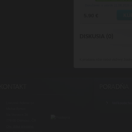
Doručenie: v utorok 11.08.2026
(
5.90 €
DISKUSIA (0)
K produktu
ešte nebol vložený žiadn
Luxusné-holenie.cz
Veľkoobch
Michal Byrtus
Na Vozovce 36
779 00 Olomouc, ČR
Otv. doba predajne: