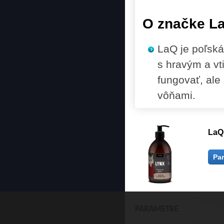
O značke L
LaQ je poľská
s hravým a vt
fungovať, ale 
vôňami.
LaQ
Pa
PARAMETRE