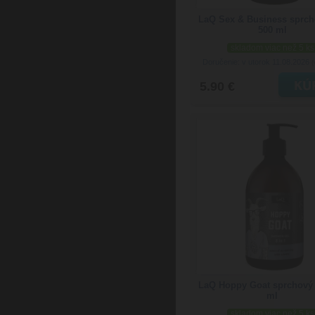
LaQ Sex & Business sprch
500 ml
skladom viac než 5 ks
Doručenie: v utorok 11.08.2026
(
5.90 €
LaQ Hoppy Goat sprchový 
ml
skladom viac než 5 ks