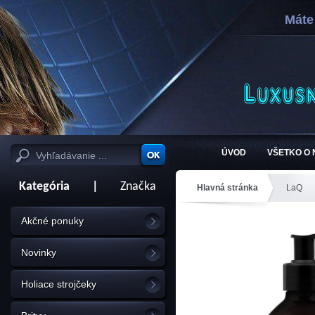
Máte
ÚVOD
VŠETKO O
Kategória
|
Značka
Hlavná stránka
LaQ
Akčné ponuky
Novinky
Holiace strojčeky