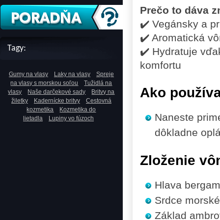
Prečo to dáva 
✔️ Vegánsky a pr
✔️ Aromatická v
Tagy:
✔️ Hydratuje vďak
komfortu
Gumy na vlasy
Laky na vlasy
Spreje
na vlasy s morskou soľou
Tužidlá na
Ako použív
vlasy
Naše darčekové sady
Britvy na
žiletky
Kadernícke britvy
Cestovná
kozmetika
Kozmetika do
Naneste prime
lietadla
Lupiny vo fúzoch
dôkladne oplá
Zloženie vô
Hlava
bergamot
Srdce
morské 
Základ
ambrov