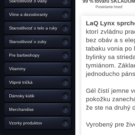
Starostlivosť o vlasy
99 % tovaru SKLADO
Posielame hneď
Vône a dezodoranty
LaQ Lynx sprch
Starostlivosť o telo a ruky
ktorí zvládnu pr
bez obáv a s ele
Starostlivosť o zuby
tabaku vonia po 
Pre barbeshopy
bylinky sa strie
tymiánom. Základ
Vitamíny
jednoducho pánsk
Vtipné tričká
Gél čistí jemne 
Dámsky kútik
pokožku zanecháv
že ste na druhý d
Merchandise
Vzorky produktov
Vyrobený pre živ