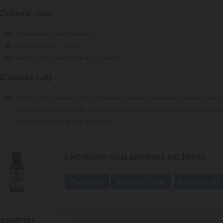
Zloženie vône
Hlava
ľadová mäta, bergamot
Srdce
geranium, jablko
Základ
vanilka, santalové drevo, céder
O značke LaQ
LaQ je poľská značka, ktorá kombinuje prírodné a vegánske zloženie s hravý
nielen perfektne fungovať, ale aj pobaviť – či už svojimi etiketami, alebo jed
každého, kto berie život s ľahkosťou.
LaQ Hoppy Goat sprchový gel 100 ml
Parametre
Súvisiaci tovar
Diskusia (0)
ARAMETRE