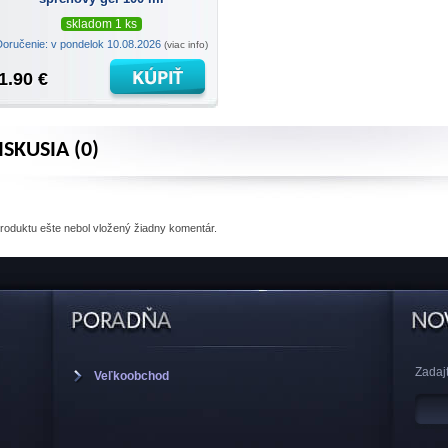
skladom 1 ks
Doručenie: v pondelok 10.08.2026
(viac info)
1.90 €
ISKUSIA (0)
produktu
ešte nebol vložený žiadny komentár.
Zadajt
Veľkoobchod