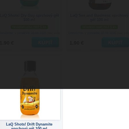
LaQ Shots! Diy Guy sprchový gél
LaQ Sex and Business sprchový
100 ml
gél 100 ml
skladom viac než 5 ks
skladom viac než 5 ks
Doručenie: v pondelok 10.08.2026
Doručenie: v pondelok 10.08.2026
(viac info)
(viac info
1.90 €
1.90 €
LaQ Shots! Drift Dynamite
sprchový gél 100 ml