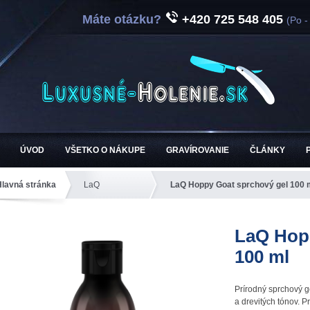
Máte otázku?
+420 725 548 405
(Po -
ÚVOD
VŠETKO O NÁKUPE
GRAVÍROVANIE
ČLÁNKY
Hlavná stránka
LaQ
LaQ Hoppy Goat sprchový gel 100 
LaQ Hop
100 ml
Prírodný sprchový g
a drevitých tónov. P