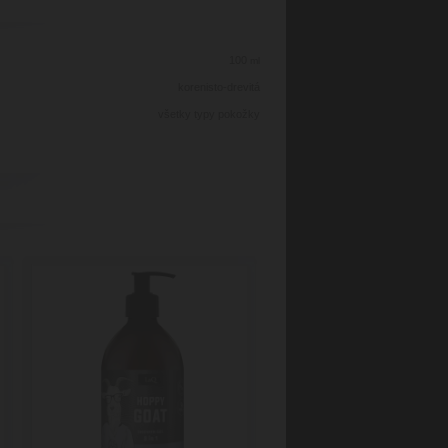
100
ml
korenisto-drevitá
všetky typy pokožky