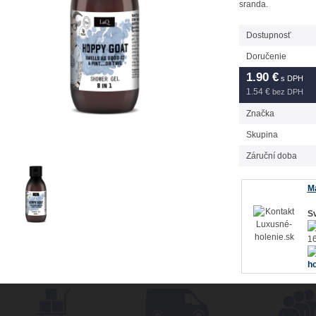
sranda.
Dostupnosť
Doručenie
1.90
€
s DPH
1.54 €
bez DPH
Značka
Skupina
Záruční doba
Má
Sv
16
ho