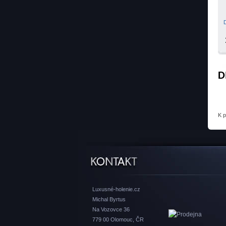
D
K 
Luxusné-holenie.cz
Michal Byrtus
Na Vozovce 36
779 00 Olomouc, ČR