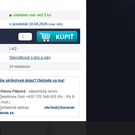
skladom viac než 5 ks
v pondelok 10.08.2026
(viac info)
LaQ
Starostlivosť o telo a ruky
24 mesiacov
te akýkoľvek dotaz? Opýtajte sa ma!
ětlana Filipová
- zákaznícky servis
+420 725 548 405 (Po - Pá 8-
 hod.)
obchod@luxusne-
lenie.sk