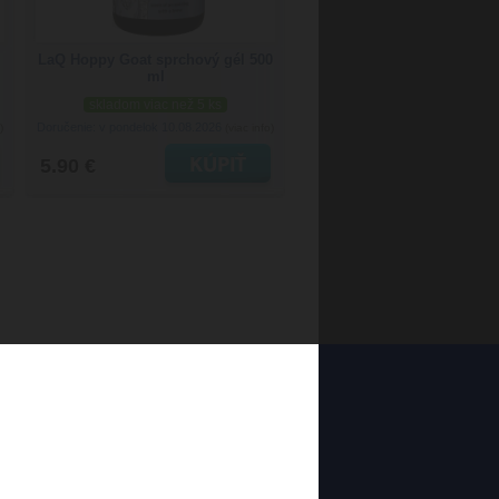
LaQ Hoppy Goat sprchový gél 500
ml
skladom viac než 5 ks
Doručenie: v pondelok 10.08.2026
)
(viac info)
5.90 €