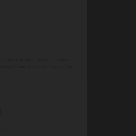
m a vtipným prístupom. Ich produkty vedia
inečnými vôňami. Prirodzená starostlivosť pre