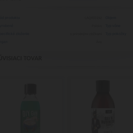
ód produktu
Objem
LAQ833192
yrobené
Typ vône
Poľsko
pecifické zloženie
Typ pokožky
s prírodnými zložkami
egan
Áno
ÚVISIACI TOVAR