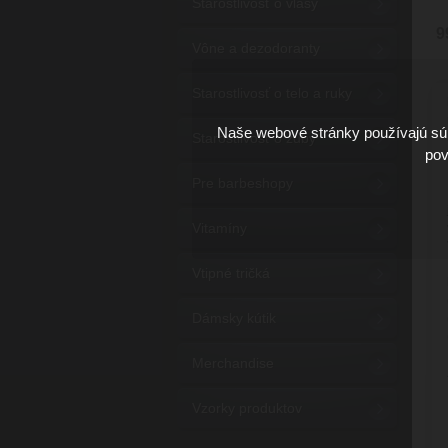
Starostlivosť o vlasy
9
Vône a dezodoranty
Starostlivosť o telo a ruky
Naše webové stránky používajú súb
Starostlivosť o zuby
pov
Pre barbeshopy
Vitamíny
Vtipné tričká
Dámsky kútik
Merchandise
Vzorky produktov