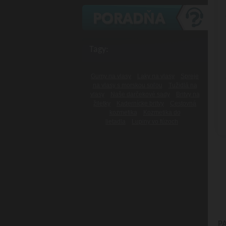
Tagy:
Gumy na vlasy
Laky na vlasy
Spreje
na vlasy s morskou soľou
Tužidlá na
vlasy
Naše darčekové sady
Britvy na
žiletky
Kadernícke britvy
Cestovná
kozmetika
Kozmetika do
lietadla
Lupiny vo fúzoch
P