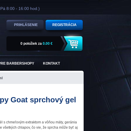
 Pá 8:00 - 16:00 hod.)
PRIHLÁSENIE
REGISTRÁCIA
0 položiek
za
0.00 €
PRE BARBERSHOPY
KONTAKT
ml
py Goat sprchový gel
él s chmeľovým extraktom a vôňou mäty, geránia
re všetkých chlapov, čo vie, že sprcha môže byť aj