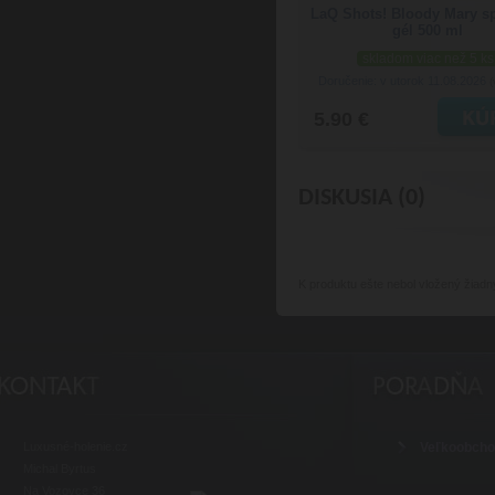
LaQ Shots! Bloody Mary s
gél 500 ml
skladom viac než 5 ks
Doručenie: v utorok 11.08.2026
(
5.90 €
DISKUSIA (0)
K produktu
ešte nebol vložený žiadn
Luxusné-holenie.cz
Veľkoobch
Michal Byrtus
Na Vozovce 36