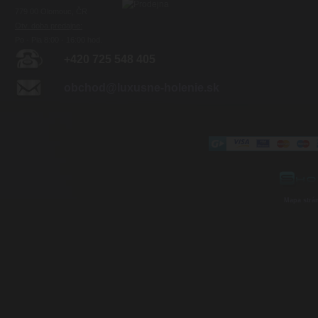
779 00 Olomouc, ČR
Otv. doba predajne:
Po - Pia 8:00 - 16:00 hod.
+420 725 548 405
obchod@luxusne-holenie.sk
Mapa strá