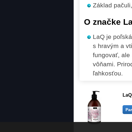
Základ
pačuli,
O značke L
LaQ je poľská
s hravým a vt
fungovať, ale 
vôňami. Prirod
ľahkosťou.
LaQ
Pa