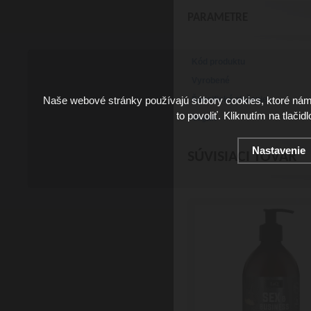
PARAMETRE
Kód produktu
Vyrobené
Naše webové stránky používajú súbory cookies, ktoré ná
Špecifické zloženie
to povoliť. Kliknutím na tlačid
Vegan
Nastavenie
SÚVISIACI TOVAR