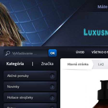
Máte
ÚVOD
VŠETKO O
Kategória
|
Značka
Hlavná stránka
LaQ
Akčné ponuky
Novinky
Holiace strojčeky