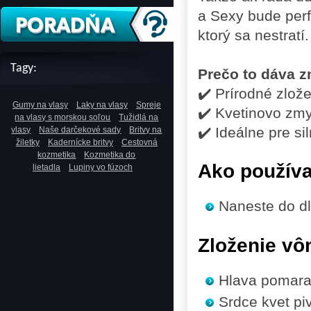
a Sexy bude perf
ktorý sa nestratí.
Tagy:
Prečo to dáva 
✔️ Prírodné zlož
Gumy na vlasy
Laky na vlasy
Spreje
✔️ Kvetinovo zm
na vlasy s morskou soľou
Tužidlá na
✔️ Ideálne pre s
vlasy
Naše darčekové sady
Britvy na
žiletky
Kadernícke britvy
Cestovná
kozmetika
Kozmetika do
Ako použív
lietadla
Lupiny vo fúzoch
Naneste do dl
Zloženie vô
Hlava
pomaran
Srdce
kvet pi