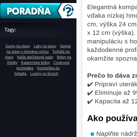
Elegantná kompa
vďaka nízkej hmo
cm, výška 24 cm
Tagy:
x 12 cm (výška).
manipuláciu s ho
Gumy na vlasy
Laky na vlasy
Spreje
každodenné profe
na vlasy s morskou soľou
Tužidlá na
okamžite spozna
vlasy
Naše darčekové sady
Britvy na
žiletky
Kadernícke britvy
Cestovná
kozmetika
Kozmetika do
lietadla
Lupiny vo fúzoch
Prečo to dáva 
✔️ Pripraví uterá
✔️ Eliminuje až 
✔️ Kapacita až 1
Ako použív
Naplňte nádrž