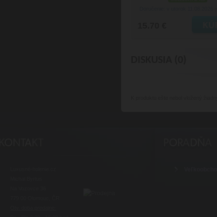
Doručenie: v utorok 11.08.2026
(
15.70 €
DISKUSIA (0)
K produktu
ešte nebol vložený žiadn
Luxusné-holenie.cz
Veľkoobch
Michal Byrtus
Na Vozovce 36
779 00 Olomouc, ČR
Otv. doba predajne: