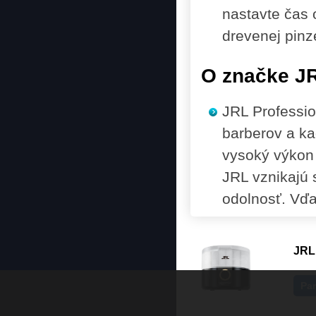
nastavte čas 
drevenej pinz
O značke J
JRL Professio
barberov a ka
vysoký výkon 
JRL vznikajú 
odolnosť. Vďa
JRL
Pa