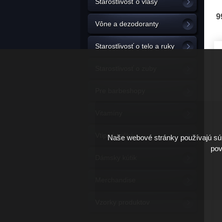
Starostlivosť o vlasy
9
Vône a dezodoranty
Starostlivosť o telo a ruky
Starostlivosť o zuby
Pre barbeshopy
Vitamíny
Vtipné tričká
Naše webové stránky používajú súb
pov
Dámsky kútik
Merchandise
Vzorky produktov