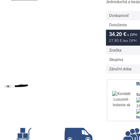
Jednoduchá a bezpe
Dostupnosť
Doručenie
34.20
€
s DPH
27.80 €
bez DPH
Značka
Skupina
Záruční doba
Má
Sv
16
ho