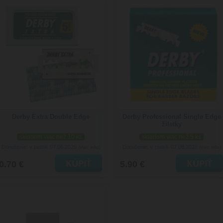
Derby Extra Double Edge
Derby Professional Single Edge
žiletky
skladom viac než 10 ks
skladom viac než 5 ks
Doručenie: v piatok 07.08.2026
Doručenie: v piatok 07.08.2026
(viac info)
(viac info)
0.70 €
5.90 €