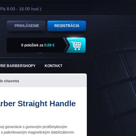
 Pá 8:00 - 16:00 hod.)
PRIHLÁSENIE
REGISTRÁCIA
0 položiek
za
0.00 €
PRE BARBERSHOPY
KONTAKT
le shavetta
arber Straight Handle
hej generácie s gumovým protišmykovým
s patentovaným magnetickým stabilizátorom.