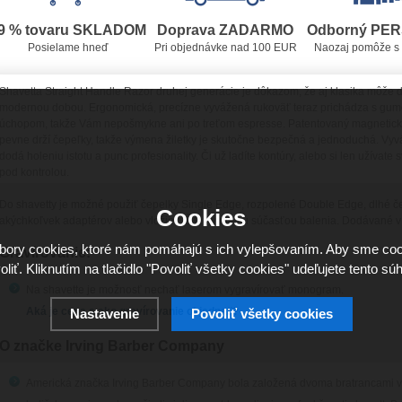
9 % tovaru SKLADOM
Doprava ZADARMO
Odborný PE
Posielame hneď
Pri objednávke nad 100 EUR
Naozaj pomôže s
Shavetta Straight Handle Razor druhej generácie je dôkazom, že aj klasika môže d
modernou dobou. Ergonomická, precízne vyvážená rukoväť teraz prichádza s gu
úchopom, takže Vám nepošmykne ani po treťom espresse. Patentovaný magnetický 
pevne drží čepeľky, takže výmena žiletky je skutočne bezpečná a jednoduchá. Vyv
dodá holeniu istotu a punc profesionality. Či už ladíte kontúry, alebo si len užívate 
pod kontrolou.
Do shavetty je možné použiť čepelky Single Edge, rozpolené Double Edge, dlhé č
Cookies
akýchkoľvek adaptérov alebo vložiek. Žiletky nie sú súčasťou balenia. Dodávané 
ory cookies, ktoré nám pomáhajú s ich vylepšovaním. Aby sme coo
Gravírovanie:
oliť. Kliknutím na tlačidlo "Povoliť všetky cookies" udeľujete tento súh
Na shavette je možnosť nechať laserom vygravírovať monogram.
Aká je cena a ako gravírovanie objednať?
Nastavenie
Povoliť všetky cookies
O značke Irving Barber Company
Americká značka Irving Barber Company bola založená dvoma bratrancami v r