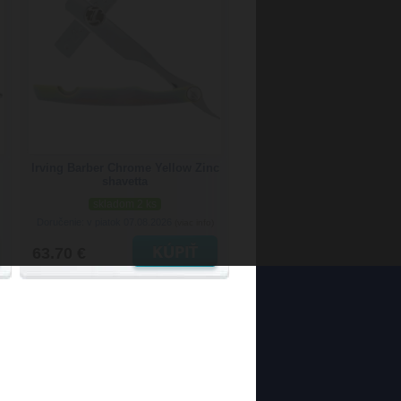
Irving Barber Chrome Yellow Zinc
shavetta
skladom 2 ks
Doručenie: v piatok 07.08.2026
(viac info)
63.70 €