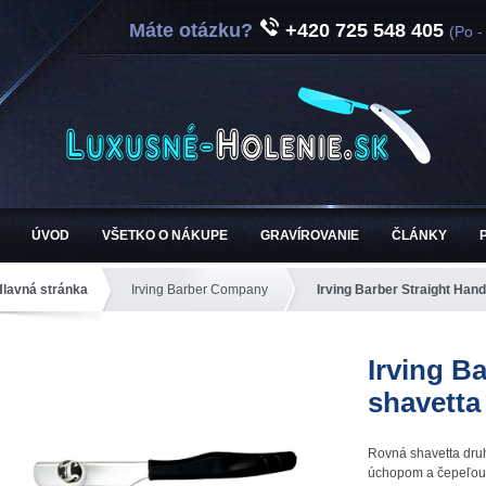
Máte otázku?
+420 725 548 405
(Po -
ÚVOD
VŠETKO O NÁKUPE
GRAVÍROVANIE
ČLÁNKY
Hlavná stránka
Irving Barber Company
Irving Barber Straight Hand
Irving B
shavetta
Rovná shavetta dru
úchopom a čepeľou 