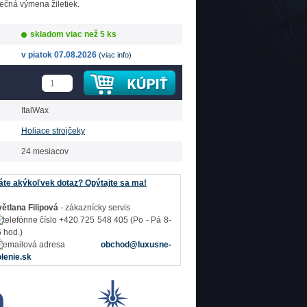
čná výmena žiletiek.
skladom viac než 5 ks
v piatok 07.08.2026
(viac info)
ItalWax
Holiace strojčeky
24 mesiacov
te akýkoľvek dotaz? Opýtajte sa ma!
ětlana Filipová
- zákaznícky servis
+420 725 548 405 (Po - Pá 8-
 hod.)
obchod@luxusne-
lenie.sk