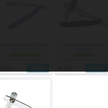
Bluebeards Revenge Cut-Throat
Irving Barber Chrome Blue
shavetta na holenie
shavetta
skladom viac než 5 ks
skladom 3 ks
Doručenie: v piatok 07.08.2026
Doručenie: v piatok 07.08.2026
(viac info)
(viac info)
11.80 €
63.70 €