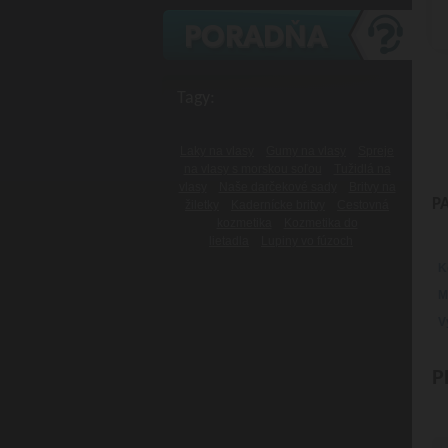
Tagy:
Laky na vlasy
Gumy na vlasy
Spreje
na vlasy s morskou soľou
Tužidlá na
vlasy
Naše darčekové sady
Britvy na
P
žiletky
Kadernícke britvy
Cestovná
kozmetika
Kozmetika do
lietadla
Lupiny vo fúzoch
K
M
V
P