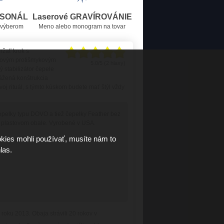
RSONÁL
Laserové GRAVÍROVÁNIE
 výberom
Meno alebo monogram na tovar
ržať krok s
movým protišmykovým
5.0/5 (2 hlasy)
stabilizátor čepele
ážená konštrukcia
svoj rituál, s týmto kúskom budete mať štýl vždy
epelky typu DOVO a tiež čepelky Feather bez
v plastovom obale. Vyrobené v USA.
kies mohli používať, musíte nám to
las.
oku 2013. Obaja strávili 20 rokov v