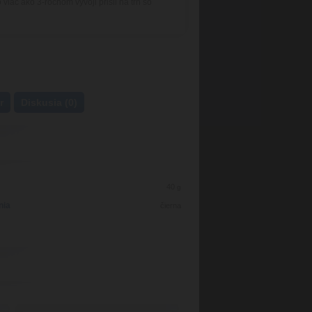
 viac ako 3-ročnom vývoji prišli na trh so
r
Diskusia (0)
40
g
nia
čierna