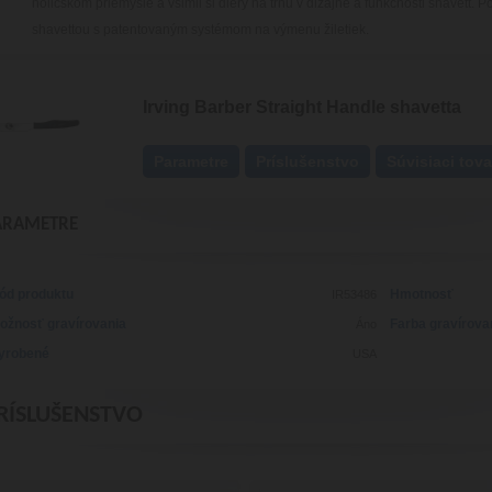
holičskom priemysle a všimli si diery na trhu v dizajne a funkčnosti shavett. Po
shavettou s patentovaným systémom na výmenu žiletiek.
Irving Barber Straight Handle shavetta
Parametre
Príslušenstvo
Súvisiaci tova
ARAMETRE
ód produktu
Hmotnosť
IR53486
ožnosť gravírovania
Farba gravírova
Áno
yrobené
USA
RÍSLUŠENSTVO