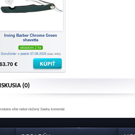
Irving Barber Chrome Green
shavetta
skladom 2 ks
Doručenie: v piatok 07.08.2026
(viac info)
63.70 €
ISKUSIA (0)
produktu
ešte nebol vložený žiadny komentár.