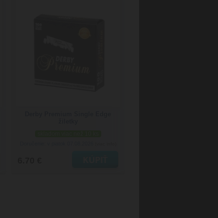
Derby Premium Single Edge
žiletky
skladom viac než 10 ks
Doručenie: v piatok 07.08.2026
(viac info)
6.70 €