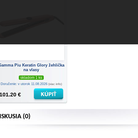
Gamma Piu Keratin Glory žehlička
na vlasy
skladom 1 ks
Doručenie: v utorok 11.08.2026
(viac info)
101.20 €
ISKUSIA (0)