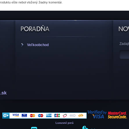
produktu
ešte nebol vložený žiadny komentár.
Zadajt
Veľkoobchod
.sk
Luxusné perá