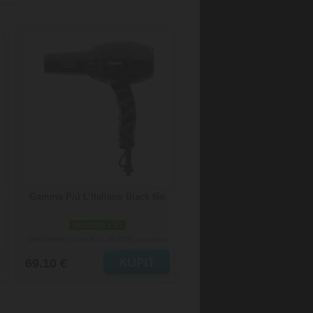
Gamma Piú L’Italiano Black fén
skladom 1 ks
Doručenie: v utorok 11.08.2026
(viac info)
69.10 €