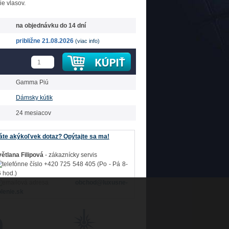
e vlasov.
na objednávku do 14 dní
približne 21.08.2026
(viac info)
Gamma Piú
Dámsky kútik
24 mesiacov
te akýkoľvek dotaz? Opýtajte sa ma!
ětlana Filipová
- zákaznícky servis
+420 725 548 405 (Po - Pá 8-
 hod.)
obchod@luxusne-
lenie.sk