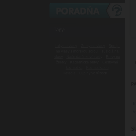
Tagy:
Laky na vlasy
Gumy na vlasy
Spreje
na vlasy s morskou soľou
Tužidlá na
vlasy
Naše darčekové sady
Britvy na
žiletky
Kadernícke britvy
Cestovná
kozmetika
Kozmetika do
lietadla
Lupiny vo fúzoch
P
K
V
S