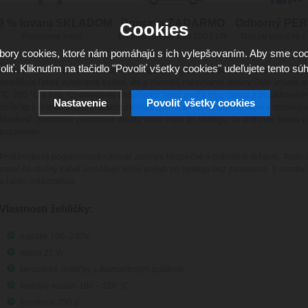
9 % tovaru SKLADOM
Doprava ZADARMO
Odborný PE
Cookies
Posielame hneď
Pri objednávke nad 100 EUR
Naozaj pomôže s
ory cookies, ktoré nám pomáhajú s ich vylepšovaním. Aby sme coo
oliť. Kliknutím na tlačidlo "Povoliť všetky cookies" udeľujete tento súh
Gamma Piu Rosebud je revolučný stylingový nástroj, ktorý kombinuje dve funkcie 
umožňuje ľahké vytváranie kaderí, vĺn a zároveň narovnanie vlasov. Štyri úrovne te
°C, 200 °C a 220 °C) umožňujú prispôsobiť teplo podľa typu vlasov a požadovanéh
Nastavenie
Povoliť všetky cookies
doštičky s diamantovým práškom zaisťujú rovnomerné rozloženie tepla a dodávajú
hladkosť. Špeciálne povrchové drážky vedú vlasy pri stylingu, čo uľahčuje tvorbu p
popálením.
Protišmyková pogumovaná rukoväť zaisťuje bezpečné a pohodlné držanie. Teplu o
zatiaľ čo otočný kábel umožňuje voľný pohyb pri stylingu bez zamotania. S hmot
a ľahko ovládateľná.
Vlastnosti žehličky:
napätie 100–240V
výkon 25 W
keramické doštičky s diamantovým práškom
teplotný rozsah 160 – 220 °C
hmotnosť 230 g