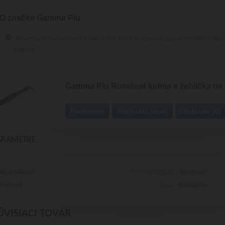
O značke Gamma Piu
Talianska firma založená v roku 1978, ktorá sa špecializuje na výrobu všetk
potrieb.
Gamma Piu Rosebud kulma a žehlička na 
Parametre
Súvisiaci tovar
Diskusia (0)
ARAMETRE
ód produktu
Hmotnosť
PFERROSEBUD
yrobené
Napájanie
Čína
ÚVISIACI TOVAR