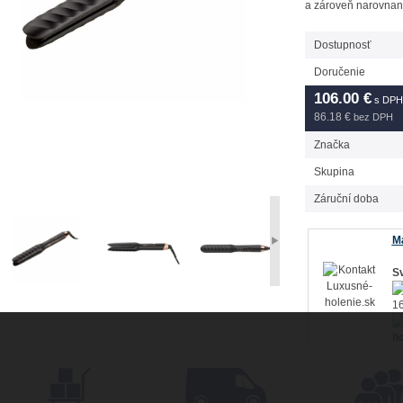
a zároveň narovnani
Dostupnosť
Doručenie
106.00
€
s DPH
86.18 €
bez DPH
Značka
Skupina
Záruční doba
Má
Sv
16
ho