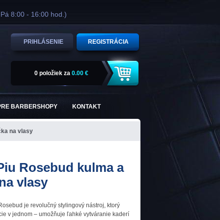
 Pá 8:00 - 16:00 hod.)
PRIHLÁSENIE
REGISTRÁCIA
0 položiek
za
0.00 €
PRE BARBERSHOPY
KONTAKT
ka na vlasy
iu Rosebud kulma a
 na vlasy
ebud je revolučný stylingový nástroj, ktorý
ie v jednom – umožňuje ľahké vytváranie kaderí