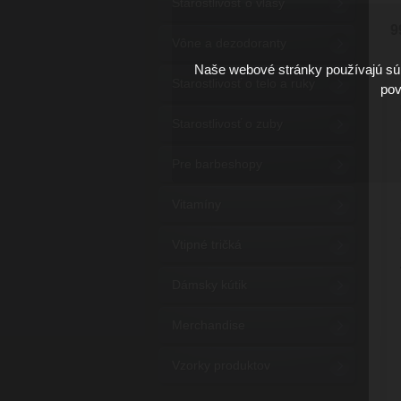
Starostlivosť o vlasy
9
Vône a dezodoranty
Naše webové stránky používajú súb
Starostlivosť o telo a ruky
pov
Starostlivosť o zuby
Pre barbeshopy
Vitamíny
Vtipné tričká
Dámsky kútik
Merchandise
Vzorky produktov