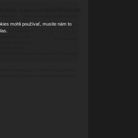
RSONÁL
Laserové GRAVÍROVÁNIE
 výberom
Meno alebo monogram na tovar
kies mohli používať, musíte nám to
las.
v jednom zariadení –
ploty (160 °C, 180
0.0/5 (0 hlasov)
o štýlu. Keramické
 vlasom lesk a
rirodzených vĺn a kaderí a zároveň chráni pred
dolný vonkajší povrch chráni pred popálením,
nosťou iba 230 gramov je kulma Rosebud ľahká