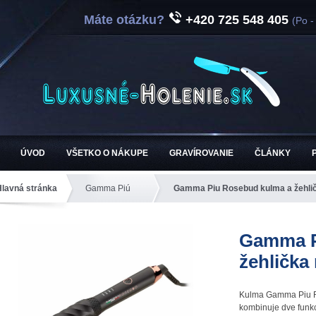
Máte otázku?
+420 725 548 405
(Po -
ÚVOD
VŠETKO O NÁKUPE
GRAVÍROVANIE
ČLÁNKY
Hlavná stránka
Gamma Piú
Gamma Piu Rosebud kulma a žehlič
Gamma P
žehlička
Kulma Gamma Piu Ros
kombinuje dve funkc