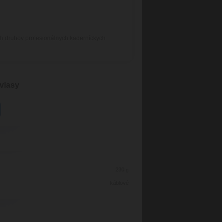
ých druhov profesionálnych kaderníckych
vlasy
230
g
káblové