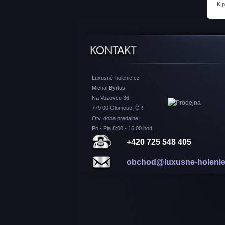
K 
Luxusné-holenie.cz
Michal Byrtus
Na Vozovce 36
779 00 Olomouc, ČR
Otv. doba predajne:
Po - Pia 8:00 - 16:00 hod.
+420 725 548 405
obchod@luxusne-holenie