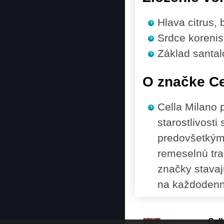
Hlava
citrus,
Srdce
korenis
Základ
santal
O značke Ce
Cella Milano 
starostlivosti
predovšetkým 
remeselnú trad
značky stavaj
na každodenn
Cel