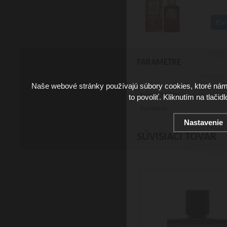
Pa
PARAMETRE
Naše webové stránky používajú súbory cookies, ktoré ná
Kód produktu
to povoliť. Kliknutím na tlačid
Vyrobené
Nastavenie
SÚVISIACI TOVAR