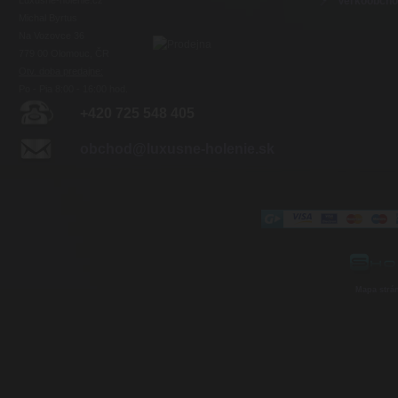
Veľkoobch
Michal Byrtus
Na Vozovce 36
779 00 Olomouc, ČR
Otv. doba predajne:
Po - Pia 8:00 - 16:00 hod.
+420 725 548 405
obchod@luxusne-holenie.sk
Mapa strá