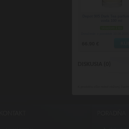
Depot 905 Dark Tea parf
voda 100 ml
skladom 1 ks
Doručenie: v pondelok 10.08.202
66.90 €
DISKUSIA (0)
K produktu
ešte nebol vložený žiadn
Luxusné-holenie.cz