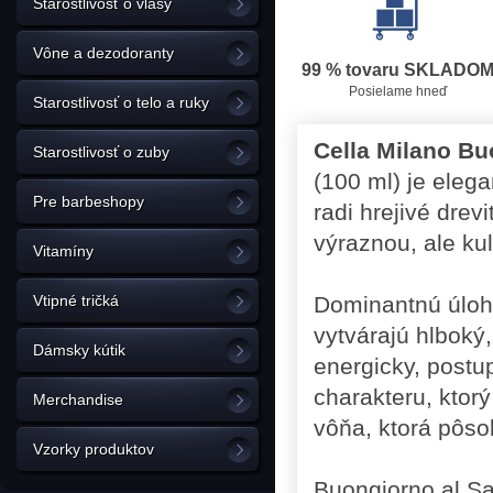
Starostlivosť o vlasy
Vône a dezodoranty
99 % tovaru SKLADO
Posielame hneď
Starostlivosť o telo a ruky
Cella Milano Bu
Starostlivosť o zuby
(100 ml) je eleg
Pre barbeshopy
radi hrejivé dre
výraznou, ale ku
Vitamíny
Vtipné tričká
Dominantnú úlohu
vytvárajú hlboký
Dámsky kútik
energicky, postu
charakteru, ktor
Merchandise
vôňa, ktorá pôso
Vzorky produktov
Buongiorno al S