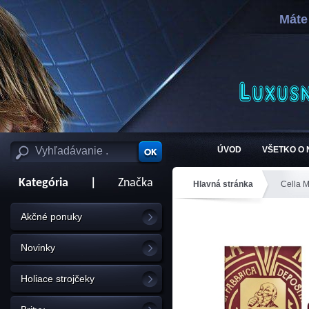
Máte
ÚVOD
VŠETKO O
Kategória
|
Značka
Hlavná stránka
Cella M
Akčné ponuky
Novinky
Holiace strojčeky