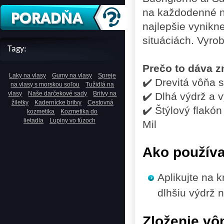
na každodenné nos
najlepšie vynikn
situáciách. Vyro
Tagy:
Prečo to dáva 
Laky na vlasy
Gumy na vlasy
Spreje
✔️ Drevitá vôňa 
na vlasy s morskou soľou
Tužidlá na
vlasy
Naše darčekové sady
Britvy na
✔️ Dlhá výdrž a 
žiletky
Kadernícke britvy
Cestovná
✔️ Štýlový flakón
kozmetika
Kozmetika do
lietadla
Lupiny vo fúzoch
Mil
Ako použív
Aplikujte na k
dlhšiu výdrž 
Zloženie vô