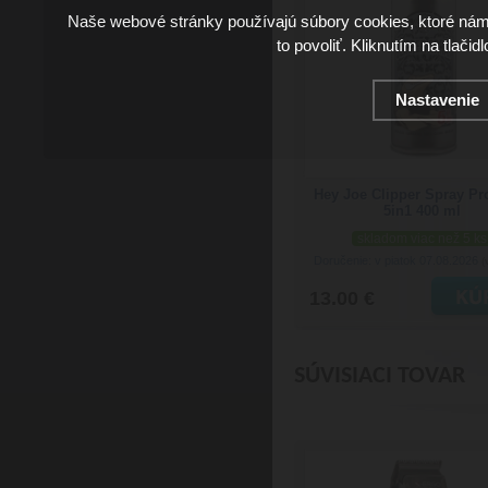
Naše webové stránky používajú súbory cookies, ktoré ná
to povoliť. Kliknutím na tlačid
Nastavenie
Hey Joe Clipper Spray Pr
5in1 400 ml
skladom viac než 5 ks
Doručenie: v piatok 07.08.2026
(
13.00 €
SÚVISIACI TOVAR