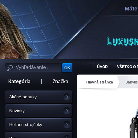
Máte
ÚVOD
VŠETKO O
Kategória
|
Značka
Hlavná stránka
Babylis
Akčné ponuky
Novinky
Holiace strojčeky