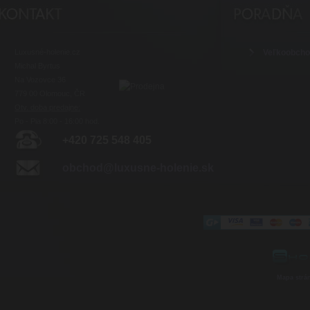
Luxusné-holenie.cz
Veľkoobch
Michal Byrtus
Na Vozovce 36
779 00 Olomouc, ČR
Otv. doba predajne:
Po - Pia 8:00 - 16:00 hod.
+420 725 548 405
obchod@luxusne-holenie.sk
Mapa strá