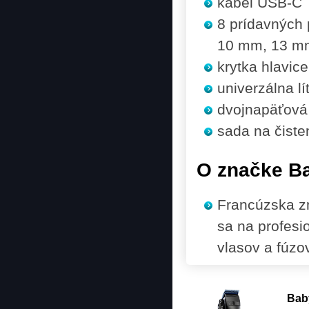
kábel USB-C
8 prídavných
10 mm, 13 m
krytka hlavice
univerzálna lí
dvojnapäťová 
sada na čisten
O značke Ba
Francúzska zn
sa na profesi
vlasov a fúzov
Baby