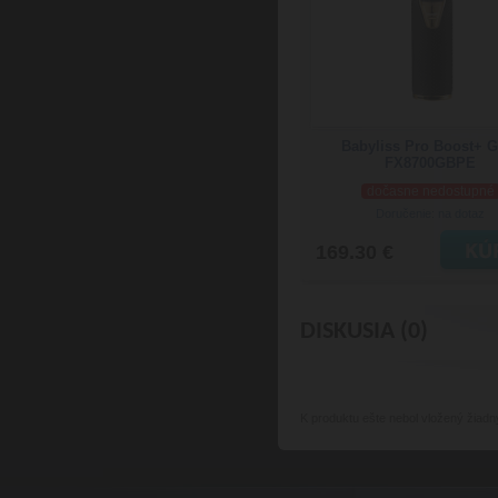
Babyliss Pro Boost+ G
FX8700GBPE
dočasne nedostupné
Doručenie: na dotaz
169.30 €
DISKUSIA (0)
K produktu
ešte nebol vložený žiadn