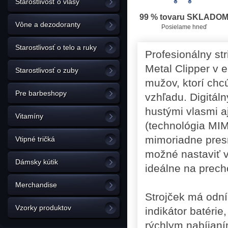
Starostlivosť o vlasy
99 % tovaru SKLADO
Vône a dezodoranty
Posielame hneď
Starostlivosť o telo a ruky
Profesionálny str
Metal Clipper v e
Starostlivosť o zuby
mužov, ktorí chc
Pre barbeshopy
vzhľadu. Digitál
hustými vlasmi a
Vitamíny
(technológia MIM
mimoriadne presn
Vtipné tričká
možné nastaviť v
Dámsky kútik
ideálne na prech
Merchandise
Strojček má odní
Vzorky produktov
indikátor batéri
rýchlym nabíjaní