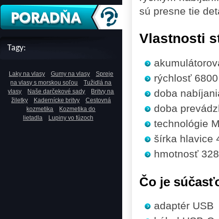
sú presne tie det
Vlastnosti s
Tagy:
akumulátorov
Laky na vlasy
Gumy na vlasy
Spreje
rýchlosť 6800
na vlasy s morskou soľou
Tužidlá na
doba nabíjani
vlasy
Naše darčekové sady
Britvy na
žiletky
Kadernícke britvy
Cestovná
doba prevádz
kozmetika
Kozmetika do
lietadla
Lupiny vo fúzoch
technológie 
šírka hlavice
hmotnosť 328
Čo je súčasť
adaptér USB