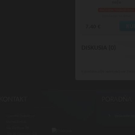
nože
dočasne nedostupné
Doručenie: na dotaz
7.40 €
DISKUSIA (0)
K produktu
ešte nebol vložený žiadn
Luxusné-holenie.cz
Veľkoobch
Michal Byrtus
Na Vozovce 36
779 00 Olomouc, ČR