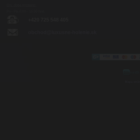
Otv. doba predajne:
Po - Pia 8:00 - 16:00 hod.
+420 725 548 405
obchod@luxusne-holenie.sk
Mapa strá