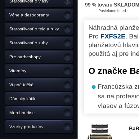
Starostlivosť o vlasy
99 % tovaru SKLADO
Posielame hneď
Vône a dezodoranty
Náhradná planžet
Starostlivosť o telo a ruky
Pro
FXFS2E
. Ba
Starostlivosť o zuby
planžetovú hlavi
použitá aj pre in
Pre barbeshopy
O značke Ba
Vitamíny
Vtipné tričká
Francúzska zn
sa na profesi
Dámsky kútik
vlasov a fúzov
Merchandise
Vzorky produktov
BaB