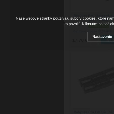
Babyliss Pro náhradná pl
Naše webové stránky používajú súbory cookies, ktoré ná
pro FXFS2E
to povoliť. Kliknutím na tlačid
skladom 3 ks
Doručenie: v piatok 07.08.2026
(
Nastavenie
17.70 €
Babyliss Pro FXFS2E ná