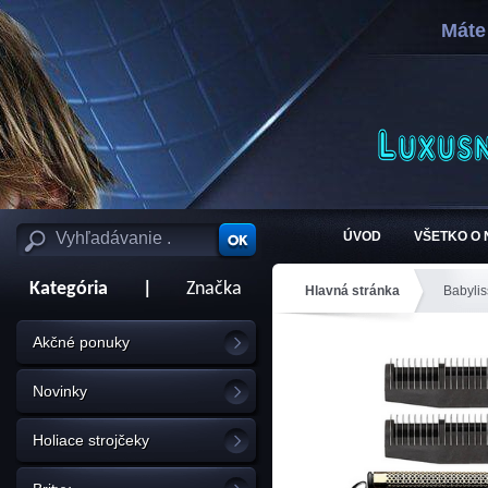
Máte
ÚVOD
VŠETKO O
Kategória
|
Značka
Hlavná stránka
Babylis
Akčné ponuky
Novinky
Holiace strojčeky