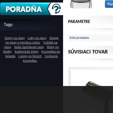
Pa
PARAMETRE
Tagy:
Kód produktu
Gumy na vlasy
Laky na vlasy
Spreje
na vlasy s morskou soľou
Tužidlá na
vlasy
Naše darčekové sady
Britvy na
SÚVISIACI TOVAR
žiletky
Kadernícke britvy
Kozmetika do
lietadla
Lupiny vo fúzoch
Cestovná
kozmetika