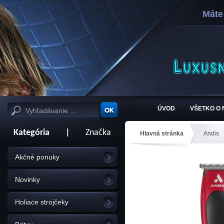
Máte
ÚVOD
VŠETKO O
Kategória
|
Značka
Hlavná stránka
Andis
Akčné ponuky
Novinky
Holiace strojčeky