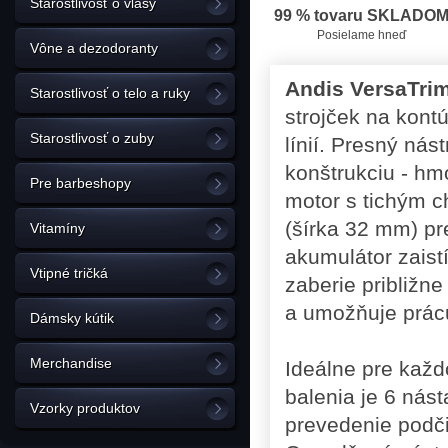
Starostlivosť o vlasy
99 % tovaru SKLADO
Posielame hneď
Vône a dezodoranty
Andis VersaTri
Starostlivosť o telo a ruky
strojček na kontú
Starostlivosť o zuby
línií. Presný nás
konštrukciu - hmo
Pre barbeshopy
motor s tichým c
(šírka 32 mm) pr
Vitamíny
akumulátor zaist
Vtipné tričká
zaberie približn
a umožňuje prácu
Dámsky kútik
Merchandise
Ideálne pre každ
balenia je 6 nás
Vzorky produktov
prevedenie podči