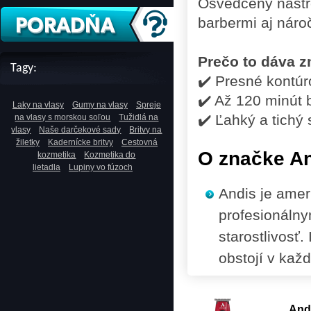
Osvedčený nástro
barbermi aj náro
Prečo to dáva 
Tagy:
✔️ Presné kontúr
✔️ Až 120 minút 
Laky na vlasy
Gumy na vlasy
Spreje
✔️ Ľahký a tichý
na vlasy s morskou soľou
Tužidlá na
vlasy
Naše darčekové sady
Britvy na
žiletky
Kadernícke britvy
Cestovná
O značke A
kozmetika
Kozmetika do
lietadla
Lupiny vo fúzoch
Andis je amer
profesionálny
starostlivosť.
obstojí v kaž
And