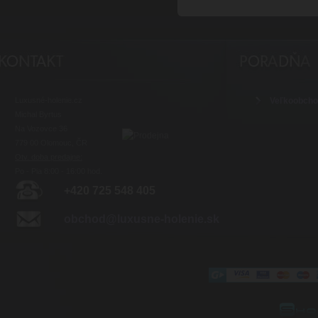
Luxusné-holenie.cz
Veľkoobch
Michal Byrtus
Na Vozovce 36
779 00 Olomouc, ČR
Otv. doba predajne:
Po - Pia 8:00 - 16:00 hod.
+420 725 548 405
obchod@luxusne-holenie.sk