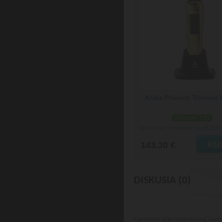
Andis Phenom Trimmer 
skladom 2 ks
Doručenie: v pondelok 10.08.202
143.30 €
DISKUSIA (0)
K produktu
ešte nebol vložený žiadn