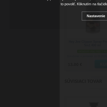
to povoliť. Kliknutím na tlačid
Nastavenie
Hey Joe Clipper Spray Pr
5in1 400 ml
skladom viac než 5 ks
Doručenie: v pondelok 10.08.202
13.00 €
SÚVISIACI TOVAR